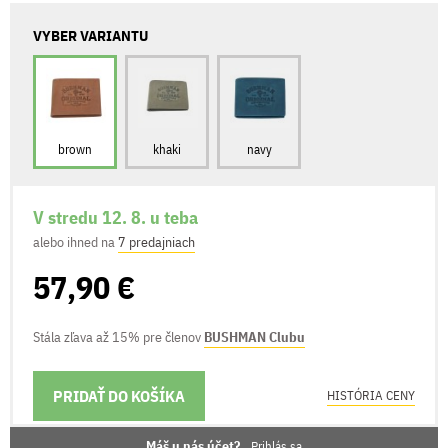
VYBER VARIANTU
brown
khaki
navy
V stredu 12. 8. u teba
alebo ihned na
7 predajniach
57,90 €
Stála zľava až 15% pre členov
BUSHMAN Clubu
PRIDAŤ DO KOŠÍKA
MOŽNOSTI DORUČENIA
HISTÓRIA CENY
Máš u nás účet?
Prihlás sa