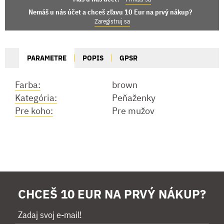
Nemáš u nás účet a chceš zľavu 10 Eur na prvý nákup?
Zaregistruj sa
PARAMETRE
POPIS
GPSR
Farba:
brown
Kategória:
Peňaženky
Pre koho:
Pre mužov
CHCEŠ 10 EUR NA PRVÝ NÁKUP?
Zadaj svoj e-mail!