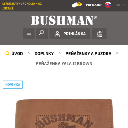
LETNÉ ZĽAVY VRCHOLIA – AŽ
7
PREDAJNE
SK
-70 %!☀️
PRIHLÁS SA
ÚVOD
DOPLNKY
PEŇAŽENKY A PUZDRA
PEŇAŽENKA YALA II BROWN
NOVINKA