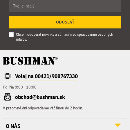
ODOSLAŤ
Chcem odoberať novinky a súhlasím so
spracovaním osobných
údajov
.
Volaj na 00421/908767330
Po-Pia 8:00 - 18:00
obchod@bushman.sk
V pracovné dni odpovedáme väčšinou do 2 hodín.
O NÁS