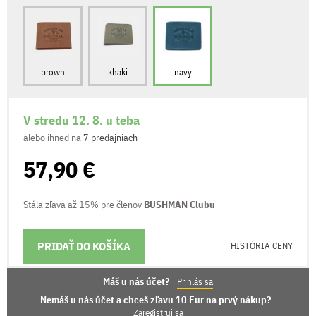
brown
khaki
navy
V stredu 12. 8. u teba
alebo ihned na
7 predajniach
57,90 €
Stála zľava až 15% pre členov
BUSHMAN Clubu
PRIDAŤ DO KOŠÍKA
MOŽNOSTI DORUČENIA
HISTÓRIA CENY
Máš u nás účet?
Prihlás sa
Nemáš u nás účet a chceš zľavu 10 Eur na prvý nákup?
Zaregistruj sa