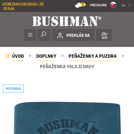
LETNÉ ZĽAVY VRCHOLIA – AŽ
7
PREDAJNE
SK
-70 %!☀️
PRIHLÁS SA
ÚVOD
DOPLNKY
PEŇAŽENKY A PUZDRA
PEŇAŽENKA YALA II NAVY
NOVINKA