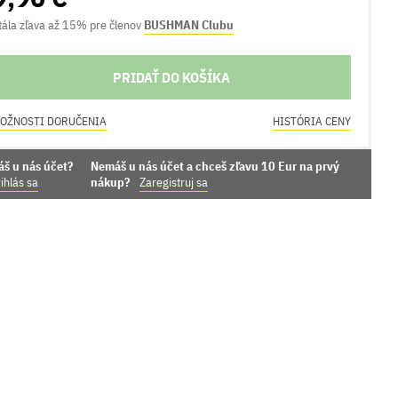
tála zľava až 15% pre členov
BUSHMAN Clubu
PRIDAŤ DO KOŠÍKA
OŽNOSTI DORUČENIA
HISTÓRIA CENY
áš u nás účet?
Nemáš u nás účet a chceš zľavu 10 Eur na prvý
ihlás sa
nákup?
Zaregistruj sa