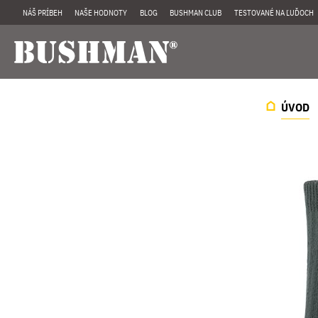
NÁŠ PRÍBEH
NAŠE HODNOTY
BLOG
BUSHMAN CLUB
TESTOVANÉ NA ĽUĎOCH
ÚVOD