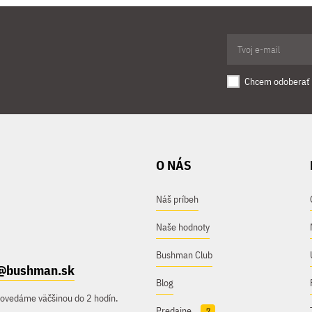
Chcem odoberať 
O NÁS
Náš príbeh
Naše hodnoty
Bushman Club
@bushman.sk
Blog
povedáme väčšinou do 2 hodín.
Predajne
7