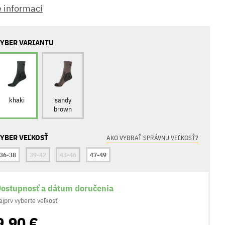
e informací
YBER VARIANTU
khaki
sandy
brown
YBER VEĽKOSŤ
AKO VYBRAŤ SPRÁVNU VEĽKOSŤ?
36-38
39-42
43-46
47-49
ostupnosť a dátum doručenia
ajprv vyberte veľkosť
9,90 €