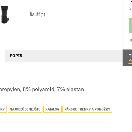
S
ĎALŠÍ (1)
M
M
E
POPIS
Pr
propylen, 8% polyamid, 7% elastan
NKY
NAJOBĽÚBENEJŠIE
KATALÓG
PÁNSKE TRENKY A PONOŽKY