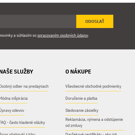
ODOSLAŤ
novinky a súhlasím so
spracovaním osobných údajov
.
NAŠE SLUŽBY
O NÁKUPE
Osobný odber na predajniach
Všeobecné obchodné podmienky
Módna inšpirácia
Doručenie a platba
Úpravy odevov
Sledovanie zásielky
Reklamácia, výmena a odstúpenie
FAQ - často kladené otázky
od zmluvy
Tovar stiahnutý z trhu
Darčekové certifikáty - ako ich