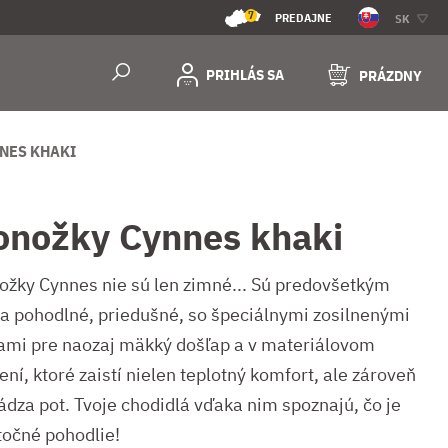
7
PREDAJNE
SK
PRIHLÁS SA
PRÁZDNY
NES KHAKI
onožky Cynnes khaki
ožky Cynnes nie sú len zimné... Sú predovšetkým
ra pohodlné, priedušné, so špeciálnymi zosilnenými
ami pre naozaj mäkký došľap a v materiálovom
ení, ktoré zaistí nielen teplotný komfort, ale zároveň
ádza pot. Tvoje chodidlá vďaka nim spoznajú, čo je
točné pohodlie!