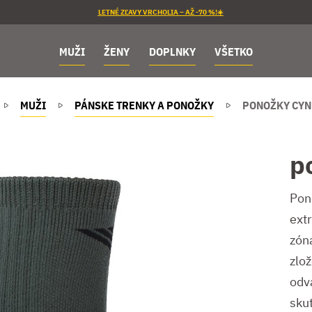
LETNÉ ZĽAVY VRCHOLIA – AŽ -70 %!☀️
MUŽI
ŽENY
DOPLNKY
VŠETKO
MUŽI
PÁNSKE TRENKY A PONOŽKY
PONOŽKY CYN
p
Pon
ext
zón
zlož
odv
sku