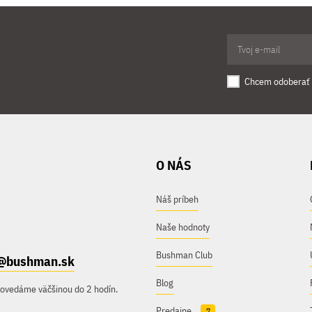
Chcem odoberať 
O NÁS
Náš príbeh
Naše hodnoty
Bushman Club
@bushman.sk
Blog
povedáme väčšinou do 2 hodín.
Predajne
7