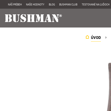
NÁŠ PRÍBEH
NAŠE HODNOTY
BLOG
BUSHMAN CLUB
TESTOVANÉ NA ĽUĎOCH
ÚVOD