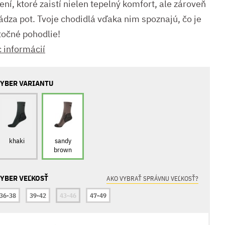
ení, ktoré zaistí nielen tepelný komfort, ale zároveň
ádza pot. Tvoje chodidlá vďaka nim spoznajú, čo je
točné pohodlie!
c informácií
YBER VARIANTU
khaki
sandy
brown
YBER VEĽKOSŤ
AKO VYBRAŤ SPRÁVNU VEĽKOSŤ?
36-38
39-42
43-46
47-49