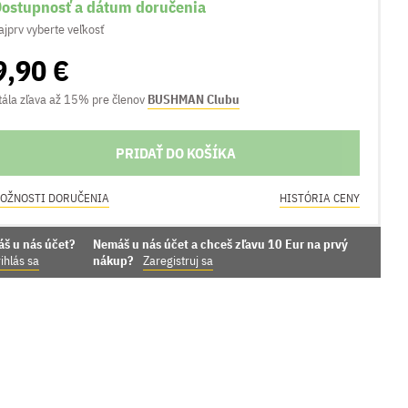
ostupnosť a dátum doručenia
ajprv vyberte veľkosť
9,90 €
tála zľava až 15% pre členov
BUSHMAN Clubu
PRIDAŤ DO KOŠÍKA
OŽNOSTI DORUČENIA
HISTÓRIA CENY
áš u nás účet?
Nemáš u nás účet a chceš zľavu 10 Eur na prvý
ihlás sa
nákup?
Zaregistruj sa