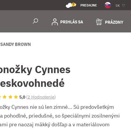
7
PREDAJNE
SK
PRIHLÁS SA
PRÁZDNY
 SANDY BROWN
onožky Cynnes
ieskovohnedé
(
2 Hodnotenie
)
5,0
ožky Cynnes nie sú len zimné... Sú predovšetkým
ra pohodlné, priedušné, so špeciálnymi zosilnenými
ami pre naozaj mäkký došľap a v materiálovom