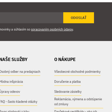
ODOSLAŤ
novinky a súhlasím so
spracovaním osobných údajov
.
NAŠE SLUŽBY
O NÁKUPE
Osobný odber na predajniach
Všeobecné obchodné podmienky
Módna inšpirácia
Doručenie a platba
Úpravy odevov
Sledovanie zásielky
Reklamácia, výmena a odstúpenie
FAQ - často kladené otázky
od zmluvy
Tovar stiahnutý z trhu
Darčekové certifikáty - ako ich