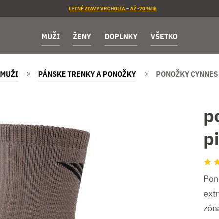
LETNÉ ZĽAVY VRCHOLIA – AŽ -70 %!☀️
MUŽI
ŽENY
DOPLNKY
VŠETKO
MUŽI
PÁNSKE TRENKY A PONOŽKY
PONOŽKY CYNNES
p
p
Pon
ext
zón