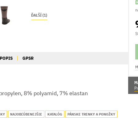
D
n
ĎALŠÍ (1)
S
POPIS
GPSR
M
M
Pr
propylen, 8% polyamid, 7% elastan
NKY
NAJOBĽÚBENEJŠIE
KATALÓG
PÁNSKE TRENKY A PONOŽKY