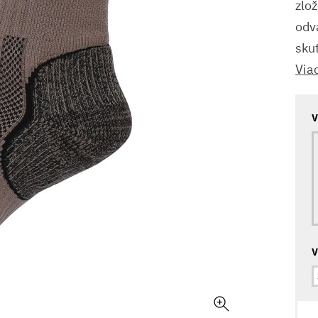
zlož
odv
sku
Via
V
V