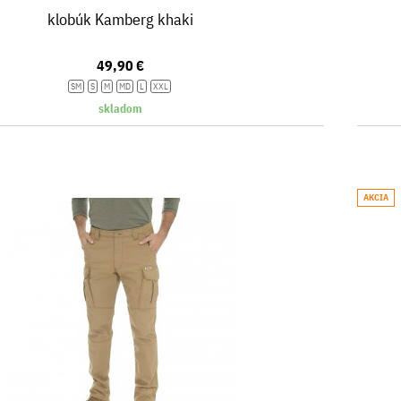
klobúk Kamberg khaki
49,90 €
SM
S
M
MD
L
XXL
skladom
AKCIA