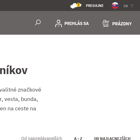
7
PREDAJNE
SK
PRIHLÁS SA
PRÁZDNY
níkov
kvalitné značkové
, vesta, bunda,
len na ceste na
Od najpredávanejších
A - Z
OD NAJLACNEJŠÍCH