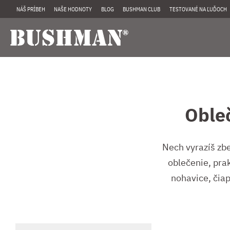
NÁŠ PRÍBEH
NAŠE HODNOTY
BLOG
BUSHMAN CLUB
TESTOVANÉ NA ĽUĎOCH
Oble
Nech vyrazíš zbe
oblečenie, pra
nohavice, čiap