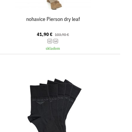
nohavice Pierson dry leaf
41,90 €
103,90 €
62
64
skladom