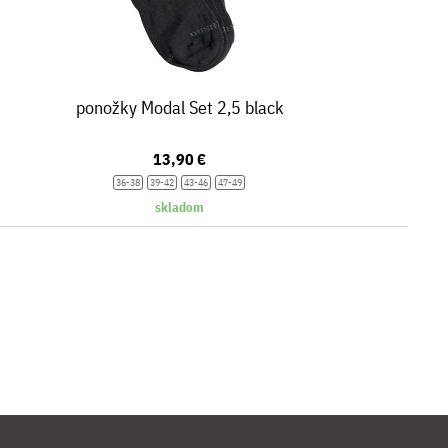
ponožky Modal Set 2,5 black
13,90 €
36-38
39-42
43-46
47-49
skladom