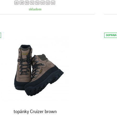
46
48
50
52
54
60
62
64
skladom
DOPRAVA
topánky Cruizer brown