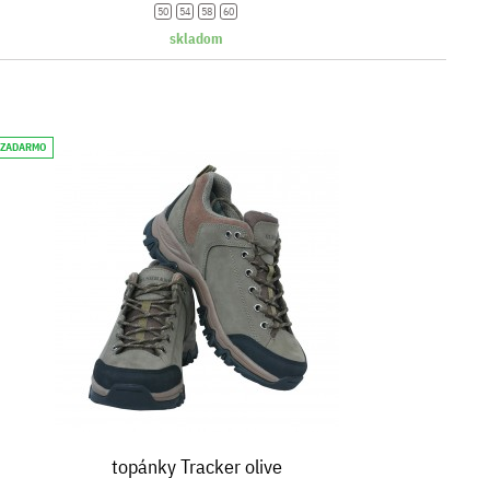
50
54
58
60
skladom
 ZADARMO
topánky Tracker olive