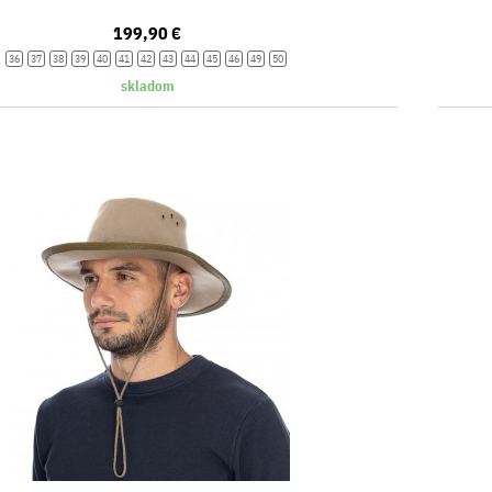
199,90 €
36
37
38
39
40
41
42
43
44
45
46
49
50
skladom