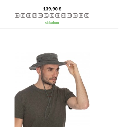
139,90 €
36
37
38
39
40
41
42
43
44
45
46
49
50
skladom