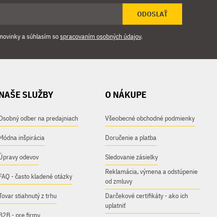
ODOSLAŤ
novinky a súhlasím so
spracovaním osobných údajov
.
NAŠE SLUŽBY
O NÁKUPE
Osobný odber na predajniach
Všeobecné obchodné podmienky
Módna inšpirácia
Doručenie a platba
Úpravy odevov
Sledovanie zásielky
Reklamácia, výmena a odstúpenie
FAQ - často kladené otázky
od zmluvy
Tovar stiahnutý z trhu
Darčekové certifikáty - ako ich
uplatniť
B2B - pre firmy