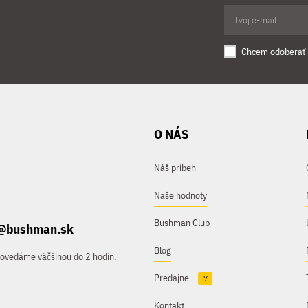
Chcem odoberať 
O NÁS
Náš príbeh
Naše hodnoty
Bushman Club
@bushman.sk
Blog
povedáme väčšinou do 2 hodín.
Predajne
7
Kontakt