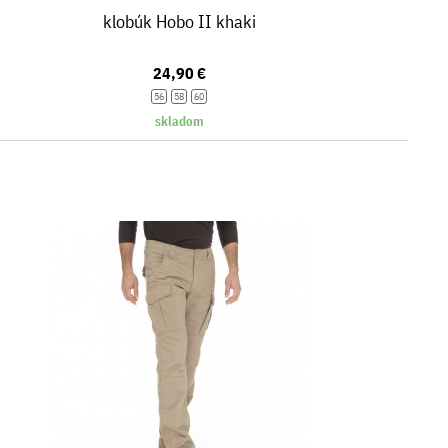
klobúk Hobo II khaki
24,90 €
56
58
60
skladom