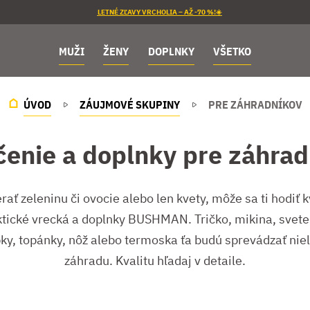
LETNÉ ZĽAVY VRCHOLIA – AŽ -70 %!☀️
MUŽI
ŽENY
DOPLNKY
VŠETKO
ÚVOD
ZÁUJMOVÉ SKUPINY
PRE ZÁHRADNÍKOV
čenie a doplnky pre záhrad
rať zeleninu či ovocie alebo len kvety, môže sa ti hodiť 
ktické vrecká a doplnky BUSHMAN. Tričko, mikina, sveter
ky, topánky, nôž alebo termoska ťa budú sprevádzať nie
záhradu. Kvalitu hľadaj v detaile.