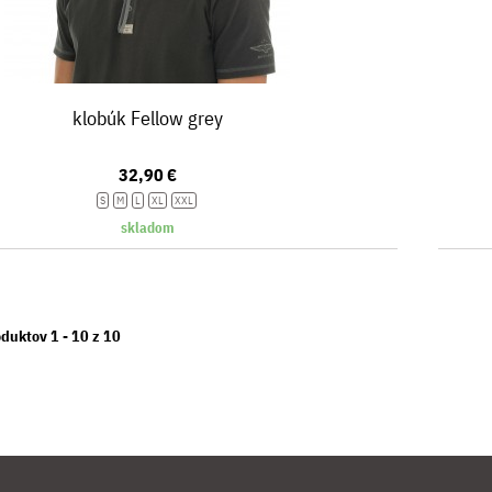
klobúk Fellow grey
32,90 €
S
M
L
XL
XXL
skladom
duktov 1 -
10
z
10