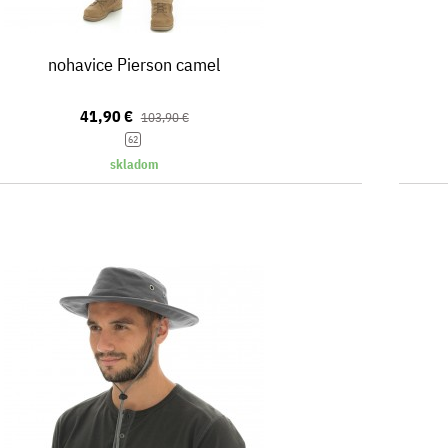
nohavice Pierson camel
41,90 €
103,90 €
62
skladom