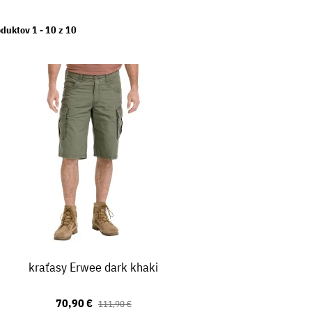
duktov 1 -
10
z
10
kraťasy Erwee dark khaki
70,90 €
111,90 €