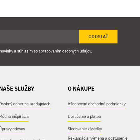
ODOSLAŤ
novinky a súhlasím so
spracovaním osobných údajov
.
NAŠE SLUŽBY
O NÁKUPE
Osobný odber na predajniach
Všeobecné obchodné podmienky
Módna inšpirácia
Doručenie a platba
Úpravy odevov
Sledovanie zásielky
Reklamácia, výmena a odstúpenie