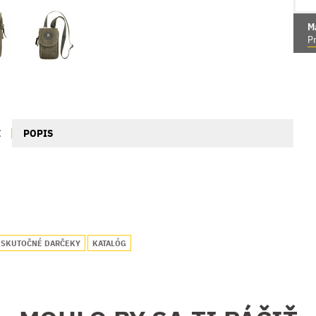
M
Pr
E
POPIS
SKUTOČNÉ DARČEKY
KATALÓG