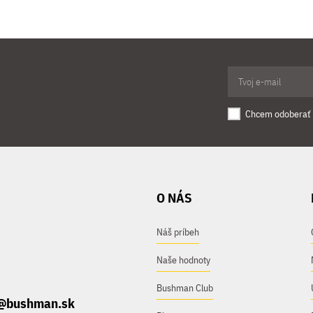
Chcem odoberať 
O NÁS
Náš príbeh
Naše hodnoty
Bushman Club
@bushman.sk