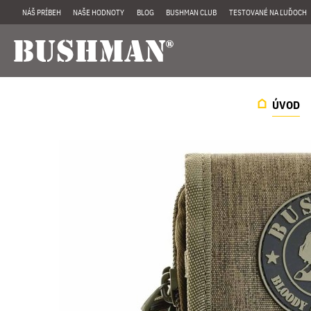
NÁŠ PRÍBEH
NAŠE HODNOTY
BLOG
BUSHMAN CLUB
TESTOVANÉ NA ĽUĎOCH
ÚVOD