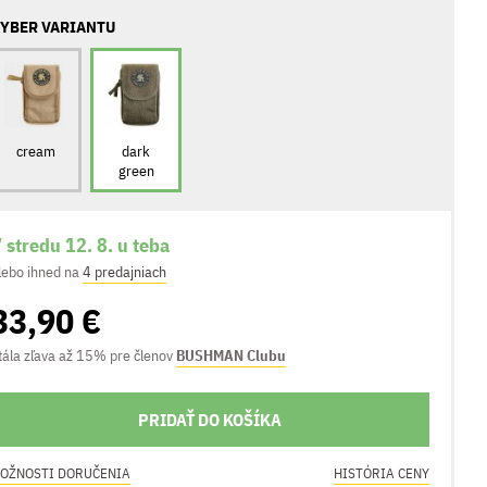
YBER VARIANTU
cream
dark
green
 stredu 12. 8. u teba
lebo ihned na
4 predajniach
33,90 €
tála zľava až 15% pre členov
BUSHMAN Clubu
PRIDAŤ DO KOŠÍKA
OŽNOSTI DORUČENIA
HISTÓRIA CENY