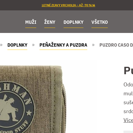
LETNÉ ZĽAVY VRCHOLIA – AŽ -70 %!☀️
MUŽI
ŽENY
DOPLNKY
VŠETKO
DOPLNKY
PEŇAŽENKY A PUZDRA
PUZDRO CASO 
P
Odo
mul
suš
srd
Víc