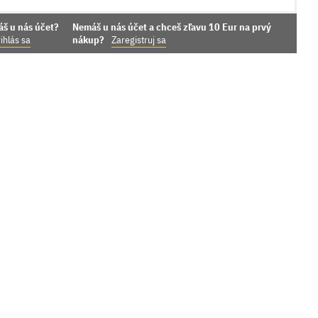
áš u nás účet?
Nemáš u nás účet a chceš zľavu 10 Eur na prvý
ihlás sa
nákup?
Zaregistruj sa