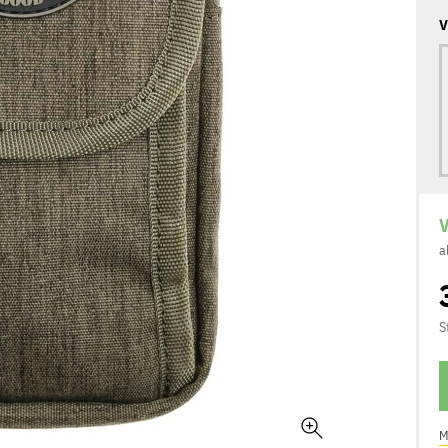
V
V
a
S
M