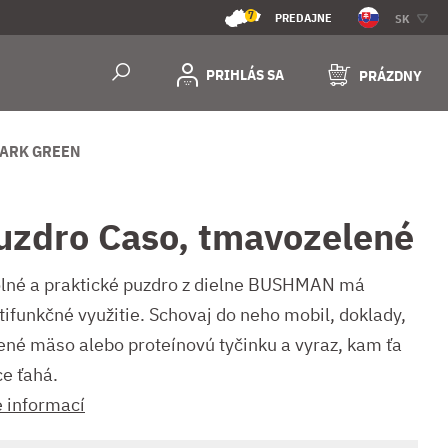
7
PREDAJNE
SK
PRIHLÁS SA
PRÁZDNY
DARK GREEN
uzdro Caso, tmavozelené
lné a praktické puzdro z dielne BUSHMAN má
tifunkčné využitie. Schovaj do neho mobil, doklady,
ené mäso alebo proteínovú tyčinku a vyraz, kam ťa
ce ťahá.
e informací