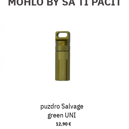
MOHLO BY SA TI PÁČIŤ
puzdro Salvage
green UNI
12,90 €