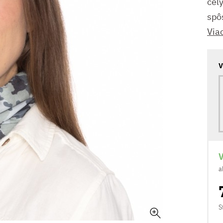
cel
spô
Via
V
V
a
S