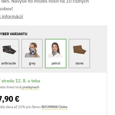
ý deň. Navyše ho môžeš nosiť na 10 rôznych
sobov!
c informácií
YBER VARIANTU
anthracite
grey
petrol
stone
 stredu 12. 8. u teba
lebo ihned na
6 predajniach
7,90 €
tála zľava až 15% pre členov
BUSHMAN Clubu