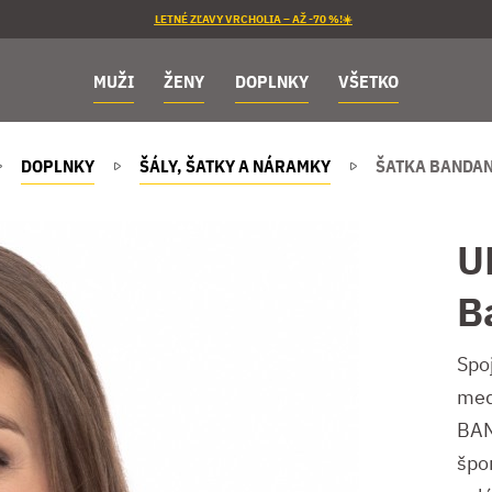
LETNÉ ZĽAVY VRCHOLIA – AŽ -70 %!☀️
MUŽI
ŽENY
DOPLNKY
VŠETKO
DOPLNKY
ŠÁLY, ŠATKY A NÁRAMKY
ŠATKA BANDAN
U
B
Spo
med
BAN
špor