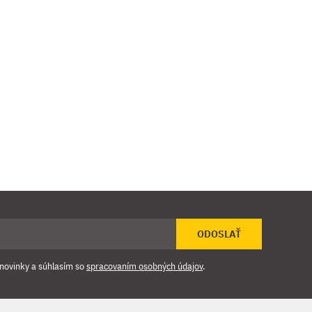
ODOSLAŤ
novinky a súhlasím so
spracovaním osobných údajov
.