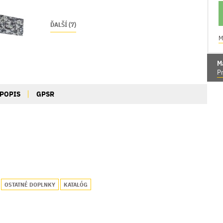
ĎALŠÍ (7)
M
M
Pr
POPIS
GPSR
OSTATNÉ DOPLNKY
KATALÓG