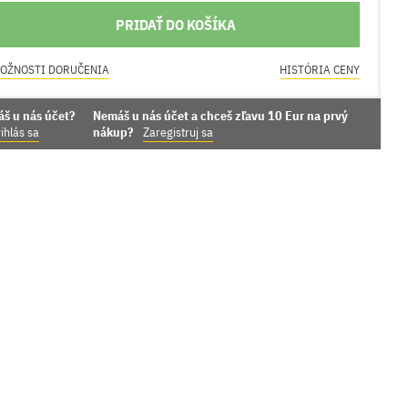
PRIDAŤ DO KOŠÍKA
OŽNOSTI DORUČENIA
HISTÓRIA CENY
áš u nás účet?
Nemáš u nás účet a chceš zľavu 10 Eur na prvý
ihlás sa
nákup?
Zaregistruj sa