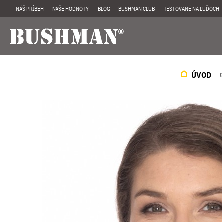
NÁŠ PRÍBEH
NAŠE HODNOTY
BLOG
BUSHMAN CLUB
TESTOVANÉ NA ĽUĎOCH
ÚVOD