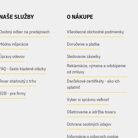
NAŠE SLUŽBY
O NÁKUPE
Osobný odber na predajniach
Všeobecné obchodné podmienky
Módna inšpirácia
Doručenie a platba
Úpravy odevov
Sledovanie zásielky
Reklamácia, výmena a odstúpenie
FAQ - často kladené otázky
od zmluvy
Tovar stiahnutý z trhu
Darčekové certifikáty - ako ich
uplatniť
B2B - pre firmy
Vyber si správnu veľkosť
Ošetrovanie a údržba tovaru
Ochrana osobných údajov
Informácie o súboroch cookie