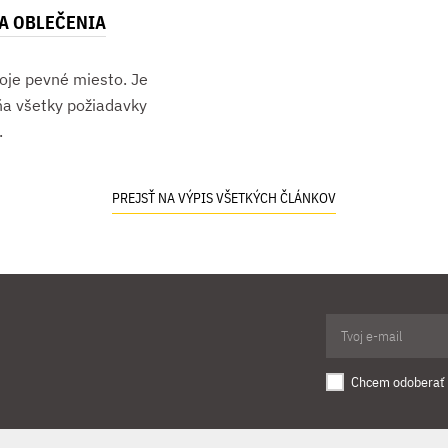
A OBLEČENIA
je pevné miesto. Je
ĺňa všetky požiadavky
.
PREJSŤ NA VÝPIS VŠETKÝCH ČLÁNKOV
Chcem odoberať 