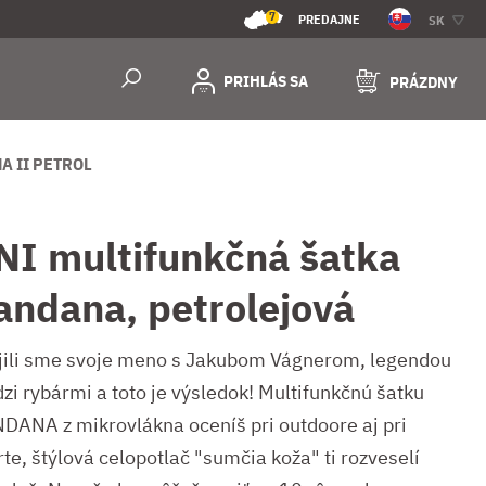
7
PREDAJNE
SK
PRIHLÁS SA
PRÁZDNY
A II PETROL
NI multifunkčná šatka
andana, petrolejová
jili sme svoje meno s Jakubom Vágnerom, legendou
zi rybármi a toto je výsledok! Multifunkčnú šatku
DANA z mikrovlákna oceníš pri outdoore aj pri
te, štýlová celopotlač "sumčia koža" ti rozveselí