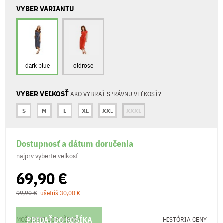
VYBER VARIANTU
dark blue
oldrose
VYBER VEĽKOSŤ
AKO VYBRAŤ SPRÁVNU VEĽKOSŤ?
S
M
L
XL
XXL
XXXL
Dostupnosť a dátum doručenia
najprv vyberte veľkosť
69,90 €
99,90 €
ušetríš 30,00 €
PRIDAŤ DO KOŠÍKA
MOŽNOSTI DORUČENIA
HISTÓRIA CENY