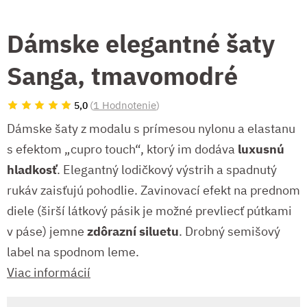
Dámske elegantné šaty
Sanga, tmavomodré
(
1 Hodnotenie
)
5,0
Dámske šaty z modalu s prímesou nylonu a elastanu
s efektom „cupro touch“, ktorý im dodáva
luxusnú
hladkosť
. Elegantný lodičkový výstrih a spadnutý
rukáv zaisťujú pohodlie. Zavinovací efekt na prednom
diele (širší látkový pásik je možné prevliecť pútkami
v páse) jemne
zdôrazní siluetu
. Drobný semišový
label na spodnom leme.
Viac informácií