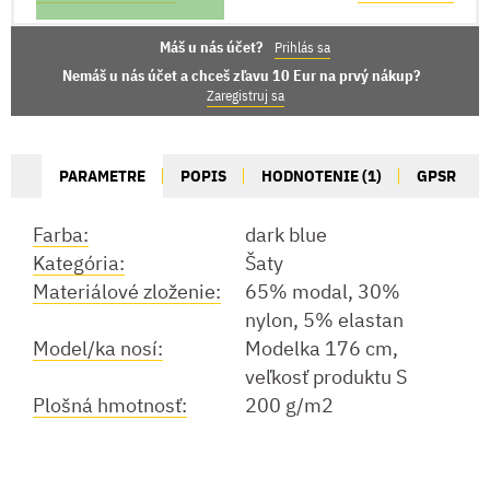
Máš u nás účet?
Prihlás sa
Nemáš u nás účet a chceš zľavu 10 Eur na prvý nákup?
Zaregistruj sa
PARAMETRE
POPIS
HODNOTENIE (1)
GPSR
Farba:
dark blue
Kategória:
Šaty
Materiálové zloženie:
65% modal, 30%
nylon, 5% elastan
Model/ka nosí:
Modelka 176 cm,
veľkosť produktu S
Plošná hmotnosť:
200 g/m2