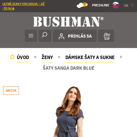
LETNÉ ZĽAVY VRCHOLIA – AŽ
7
PREDAJNE
SK
-70 %!☀️
PRIHLÁS SA
ÚVOD
ŽENY
DÁMSKE ŠATY A SUKNE
ŠATY SANGA DARK BLUE
AKCIA