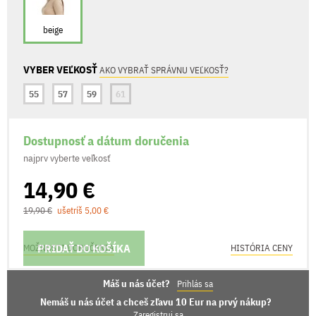
beige
VYBER VEĽKOSŤ
AKO VYBRAŤ SPRÁVNU VEĽKOSŤ?
55
57
59
61
Dostupnosť a dátum doručenia
najprv vyberte veľkosť
14,90 €
19,90 €
ušetríš 5,00 €
PRIDAŤ DO KOŠÍKA
MOŽNOSTI DORUČENIA
HISTÓRIA CENY
Máš u nás účet?
Prihlás sa
Nemáš u nás účet a chceš zľavu 10 Eur na prvý nákup?
Zaregistruj sa