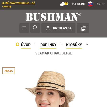
LETNÉ ZĽAVY VRCHOLIA – AŽ
7
PREDAJNE
SK
-70 %!☀️
PRIHLÁS SA
ÚVOD
DOPLNKY
KLOBÚKY
SLAMÁK CHAVI BEIGE
AKCIA