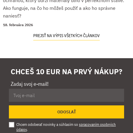
ochranou, ktorý udrží materiály dlho v perfektnom stave.
Ako funguje, na čo ho môžeš použiť a ako ho správne
naniesť?
18. februára 2026
PREJSŤ NA VÝPIS VŠETKÝCH ČLÁNKOV
CHCEŠ 10 EUR NA PRVÝ NÁKUP?
Zadaj svoj e-mail!
ODOSLAŤ
Chcem odoberať novinky a súhlasím so
spracovaním osobných
údajov
.