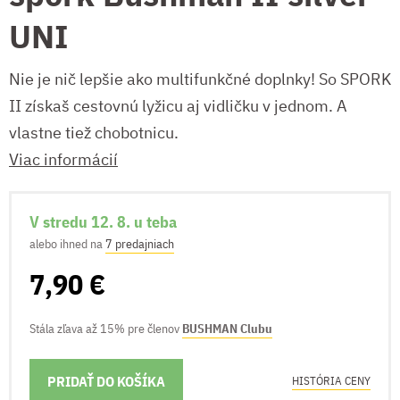
UNI
Nie je nič lepšie ako multifunkčné doplnky! So SPORK
II získaš cestovnú lyžicu aj vidličku v jednom. A
vlastne tiež chobotnicu.
Viac informácií
V stredu 12. 8. u teba
alebo ihned na
7 predajniach
7,90 €
Stála zľava až 15% pre členov
BUSHMAN Clubu
PRIDAŤ DO KOŠÍKA
MOŽNOSTI DORUČENIA
HISTÓRIA CENY