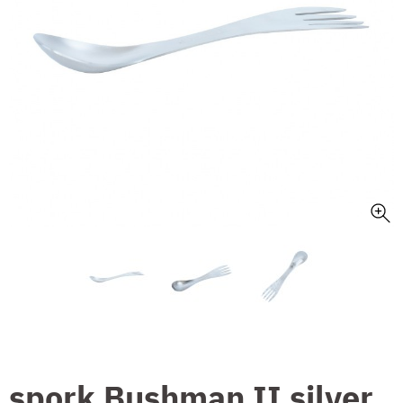
spork Bushman II silver