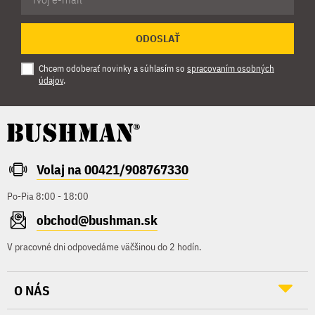
ODOSLAŤ
Chcem odoberať novinky a súhlasím so
spracovaním osobných
údajov
.
Volaj na 00421/908767330
Po-Pia 8:00 - 18:00
obchod@bushman.sk
V pracovné dni odpovedáme väčšinou do 2 hodín.
O NÁS