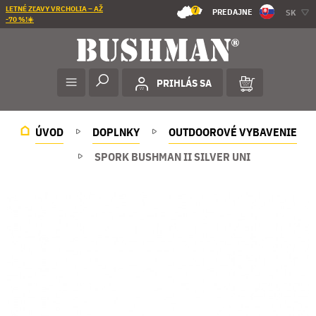
LETNÉ ZĽAVY VRCHOLIA – AŽ
7
PREDAJNE
SK
-70 %!☀️
PRIHLÁS SA
ÚVOD
DOPLNKY
OUTDOOROVÉ VYBAVENIE
SPORK BUSHMAN II SILVER UNI