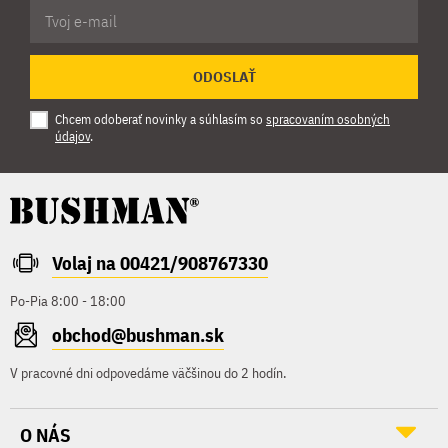
ODOSLAŤ
Chcem odoberať novinky a súhlasím so
spracovaním osobných
údajov
.
Volaj na 00421/908767330
Po-Pia 8:00 - 18:00
obchod@bushman.sk
V pracovné dni odpovedáme väčšinou do 2 hodín.
O NÁS