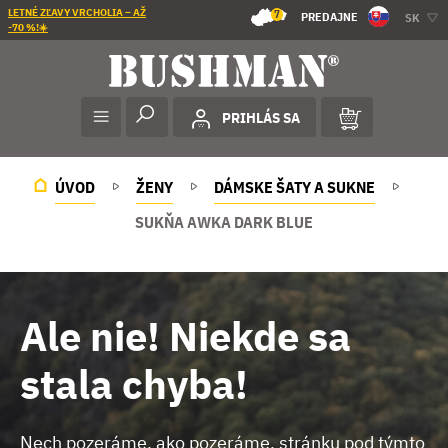
LETNÉ ZĽAVY VRCHOLIA – AŽ
7
PREDAJNE
SK
-70 %!☀️
PRIHLÁS SA
ÚVOD
ŽENY
DÁMSKE ŠATY A SUKNE
SUKŇA AWKA DARK BLUE
Ale nie! Niekde sa
stala chyba!
Nech pozeráme, ako pozeráme, stránku pod týmto