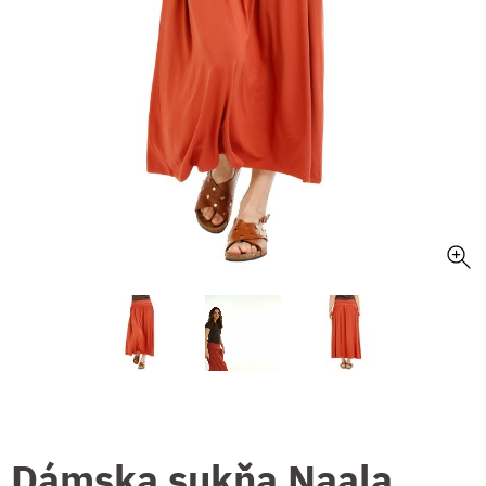
Dámska sukňa Naala,