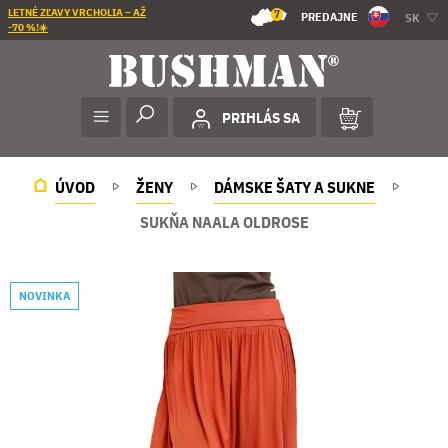
LETNÉ ZĽAVY VRCHOLIA – AŽ
7
PREDAJNE
SK
-70 %!☀️
PRIHLÁS SA
ÚVOD
ŽENY
DÁMSKE ŠATY A SUKNE
SUKŇA NAALA OLDROSE
NOVINKA