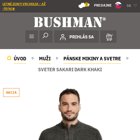
LETNÉ ZĽAVY VRCHOLIA – AŽ
7
PREDAJNE
SK
-70 %!☀️
PRIHLÁS SA
ÚVOD
MUŽI
PÁNSKE MIKINY A SVETRE
SVETER SAKARI DARK KHAKI
AKCIA