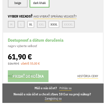
beige
dark khaki
VYBER VEĽKOSŤ
AKO VYBRAŤ SPRÁVNU VEĽKOSŤ?
M
L
XL
XXL
XXXL
XXXXL
Dostupnosť a dátum doručenia
najprv vyberte veľkosť
61,90 €
116,90 €
ušetríš 55,00 €
PRIDAŤ DO KOŠÍKA
MOŽNOSTI DORUČENIA
HISTÓRIA CENY
Máš u nás účet?
Prihlás sa
Nemáš u nás účet a chceš zľavu 10 Eur na prvý nákup?
Zaregistruj sa