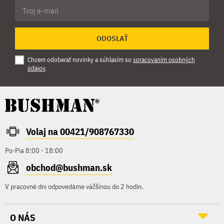
ODOSLAŤ
Chcem odoberať novinky a súhlasím so
spracovaním osobných
údajov
.
Volaj na 00421/908767330
Po-Pia 8:00 - 18:00
obchod@bushman.sk
V pracovné dni odpovedáme väčšinou do 2 hodín.
O NÁS