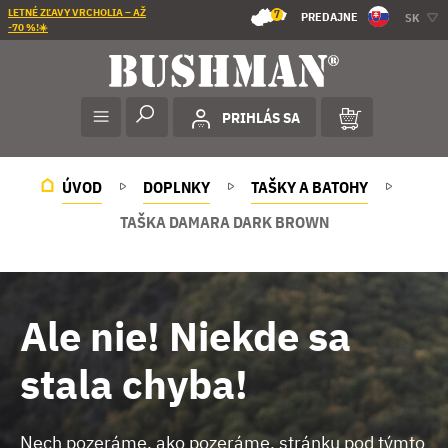
LETNÉ ZĽAVY VRCHOLIA – AŽ
7
PREDAJNE
SK
-70 %!☀️
PRIHLÁS SA
ÚVOD
DOPLNKY
TAŠKY A BATOHY
TAŠKA DAMARA DARK BROWN
Ale nie! Niekde sa
stala chyba!
Nech pozeráme, ako pozeráme, stránku pod týmto