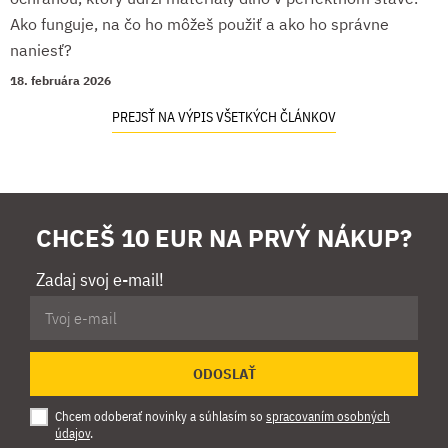
Ako funguje, na čo ho môžeš použiť a ako ho správne
naniesť?
18. februára 2026
PREJSŤ NA VÝPIS VŠETKÝCH ČLÁNKOV
CHCEŠ 10 EUR NA PRVÝ NÁKUP?
Zadaj svoj e-mail!
ODOSLAŤ
Chcem odoberať novinky a súhlasím so
spracovaním osobných
údajov
.