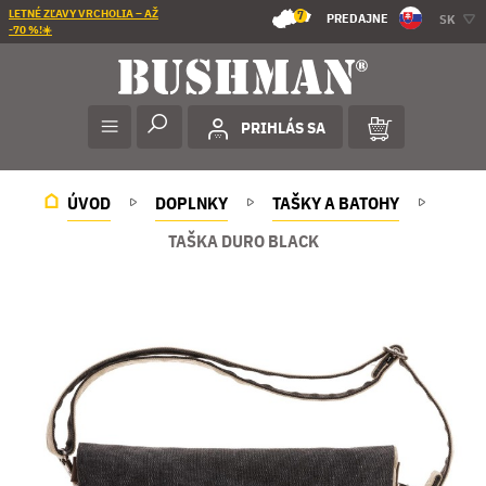
LETNÉ ZĽAVY VRCHOLIA – AŽ
7
PREDAJNE
SK
-70 %!☀️
PRIHLÁS SA
ÚVOD
DOPLNKY
TAŠKY A BATOHY
TAŠKA DURO BLACK