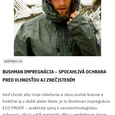
INŠPIRUJ SA
BUSHMAN IMPREGNÁCIA – SPOĽAHLIVÁ OCHRANA
PRED VLHKOSŤOU AJ ZNEČISTENÍM
Keď chceš, aby tvoje oblečenie a obuv zostali krásne a
funkčné aj v daždi alebo blate, je tu Bushman impregnácia
ECO PROOF – praktický sprej s nanotechnologickou
ochranou, ktorý udrží materiály dlho v perfektnom stave.