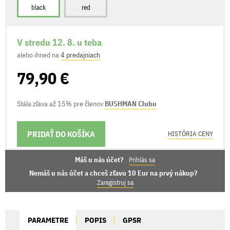
black
red
V stredu 12. 8. u teba
alebo ihned na
4 predajniach
79,90 €
Stála zľava až 15% pre členov
BUSHMAN Clubu
PRIDAŤ DO KOŠÍKA
MOŽNOSTI DORUČENIA
HISTÓRIA CENY
Máš u nás účet?
Prihlás sa
Nemáš u nás účet a chceš zľavu 10 Eur na prvý nákup?
Zaregistruj sa
PARAMETRE
POPIS
GPSR