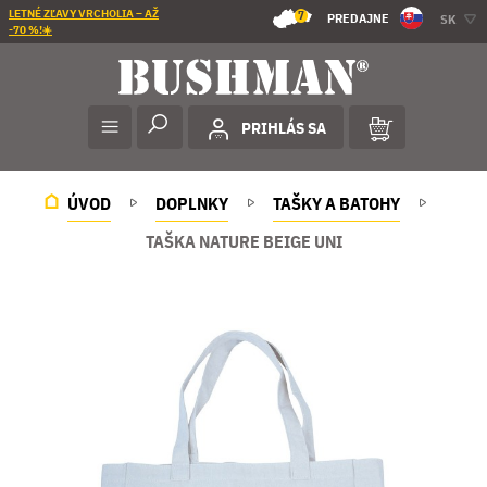
LETNÉ ZĽAVY VRCHOLIA – AŽ
7
PREDAJNE
SK
-70 %!☀️
PRIHLÁS SA
ÚVOD
DOPLNKY
TAŠKY A BATOHY
TAŠKA NATURE BEIGE UNI