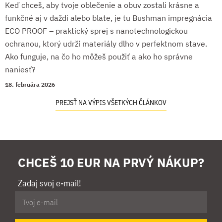
Keď chceš, aby tvoje oblečenie a obuv zostali krásne a
funkčné aj v daždi alebo blate, je tu Bushman impregnácia
ECO PROOF – praktický sprej s nanotechnologickou
ochranou, ktorý udrží materiály dlho v perfektnom stave.
Ako funguje, na čo ho môžeš použiť a ako ho správne
naniesť?
18. februára 2026
PREJSŤ NA VÝPIS VŠETKÝCH ČLÁNKOV
CHCEŠ 10 EUR NA PRVÝ NÁKUP?
Zadaj svoj e-mail!