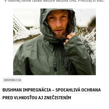
V hlavnej úlohe taška Nature béžová UNI. Prečítaj si viac:
INŠPIRUJ SA
BUSHMAN IMPREGNÁCIA – SPOĽAHLIVÁ OCHRANA
PRED VLHKOSŤOU AJ ZNEČISTENÍM