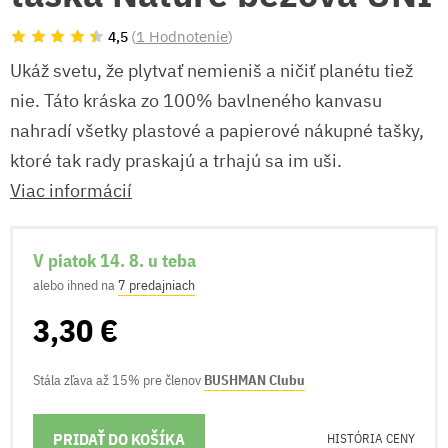
(
1 Hodnotenie
)
4,5
Ukáž svetu, že plytvať nemieniš a ničiť planétu tiež
nie. Táto kráska zo 100% bavlneného kanvasu
nahradí všetky plastové a papierové nákupné tašky,
ktoré tak rady praskajú a trhajú sa im uši.
Viac informácií
V piatok 14. 8. u teba
alebo ihned na
7 predajniach
3,30 €
Stála zľava až 15% pre členov
BUSHMAN Clubu
PRIDAŤ DO KOŠÍKA
MOŽNOSTI DORUČENIA
HISTÓRIA CENY