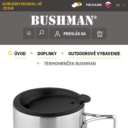
LETNÉ ZĽAVY VRCHOLIA – AŽ
7
PREDAJNE
SK
-70 %!☀️
PRIHLÁS SA
ÚVOD
DOPLNKY
OUTDOOROVÉ VYBAVENIE
TERMOHRNČEK BUSHMAN