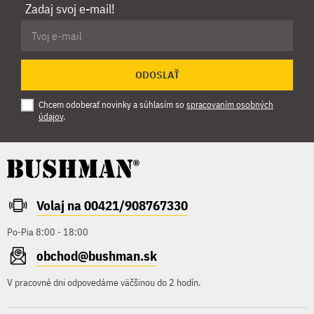
Zadaj svoj e-mail!
ODOSLAŤ
Chcem odoberať novinky a súhlasím so
spracovaním osobných
údajov
.
Volaj na 00421/908767330
Po-Pia 8:00 - 18:00
obchod@bushman.sk
V pracovné dni odpovedáme väčšinou do 2 hodín.