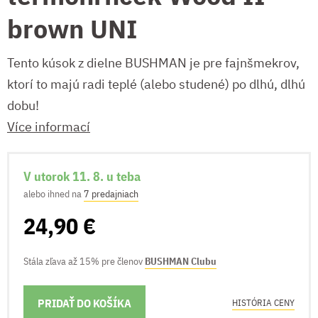
brown UNI
Tento kúsok z dielne BUSHMAN je pre fajnšmekrov,
ktorí to majú radi teplé (alebo studené) po dlhú, dlhú
dobu!
Více informací
V utorok 11. 8. u teba
alebo ihned na
7 predajniach
24,90 €
Stála zľava až 15% pre členov
BUSHMAN Clubu
PRIDAŤ DO KOŠÍKA
MOŽNOSTI DORUČENIA
HISTÓRIA CENY