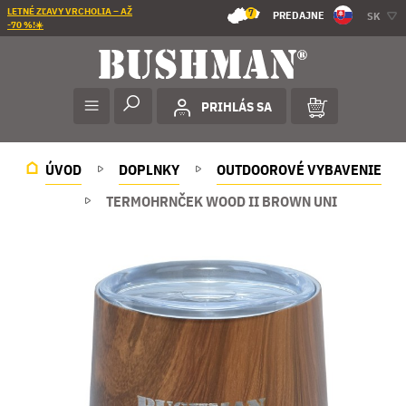
LETNÉ ZĽAVY VRCHOLIA – AŽ
7
PREDAJNE
SK
-70 %!☀️
PRIHLÁS SA
ÚVOD
DOPLNKY
OUTDOOROVÉ VYBAVENIE
TERMOHRNČEK WOOD II BROWN UNI