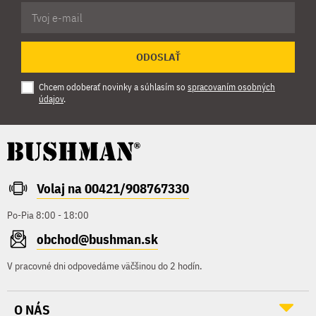
ODOSLAŤ
Chcem odoberať novinky a súhlasím so
spracovaním osobných
údajov
.
Volaj na 00421/908767330
Po-Pia 8:00 - 18:00
obchod@bushman.sk
V pracovné dni odpovedáme väčšinou do 2 hodín.
O NÁS