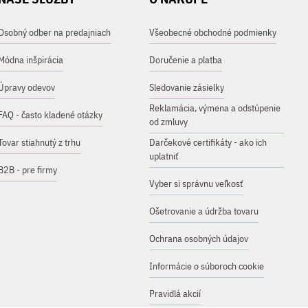
Osobný odber na predajniach
Všeobecné obchodné podmienky
Módna inšpirácia
Doručenie a platba
Úpravy odevov
Sledovanie zásielky
Reklamácia, výmena a odstúpenie
FAQ - často kladené otázky
od zmluvy
Tovar stiahnutý z trhu
Darčekové certifikáty - ako ich
uplatniť
B2B - pre firmy
Vyber si správnu veľkosť
Ošetrovanie a údržba tovaru
Ochrana osobných údajov
Informácie o súboroch cookie
Pravidlá akcií