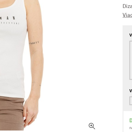
Diza
Via
V
V
D
n