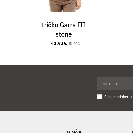
tričko Garra III
stone
41,90 €
53,90 €
Chcem odoberať 
O NÁS