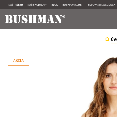
NÁŠ PRÍBEH
NAŠE HODNOTY
BLOG
BUSHMAN CLUB
TESTOVANÉ NA ĽUĎOCH
ÚV
AKCIA