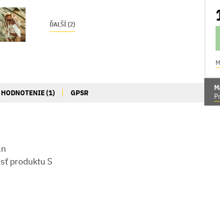
ĎALŠÍ (2)
M
M
HODNOTENIE (1)
GPSR
Pr
an
sť produktu S