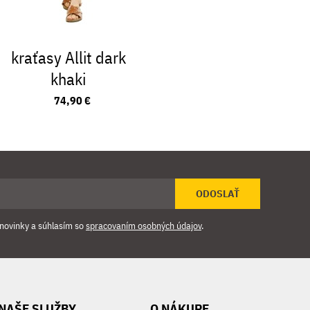
kraťasy Allit dark
sandále 
khaki
beig
74,90 €
53,90
ODOSLAŤ
novinky a súhlasím so
spracovaním osobných údajov
.
NAŠE SLUŽBY
O NÁKUPE