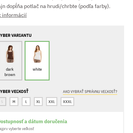
jn dopĺňa potlač na hrudi/chrbte (podľa farby).
c informácií
YBER VARIANTU
dark
white
brown
YBER VEĽKOSŤ
AKO VYBRAŤ SPRÁVNU VEĽKOSŤ?
S
M
L
XL
XXL
XXXL
ostupnosť a dátum doručenia
ajprv vyberte veľkosť