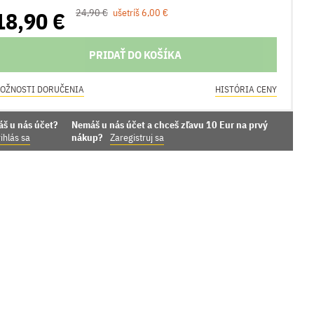
18,90 €
24,90 €
ušetríš 6,00 €
PRIDAŤ DO KOŠÍKA
OŽNOSTI DORUČENIA
HISTÓRIA CENY
áš u nás účet?
Nemáš u nás účet a chceš zľavu 10 Eur na prvý
ihlás sa
nákup?
Zaregistruj sa