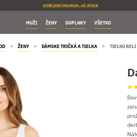
LETNÉ ZĽAVY VRCHOLIA – AŽ -70 %!☀️
MUŽI
ŽENY
DOPLNKY
VŠETKO
OD
ŽENY
DÁMSKE TRIČKÁ A TIELKA
TIELKO BELI
D
Bav
zai
pru
der
Náte