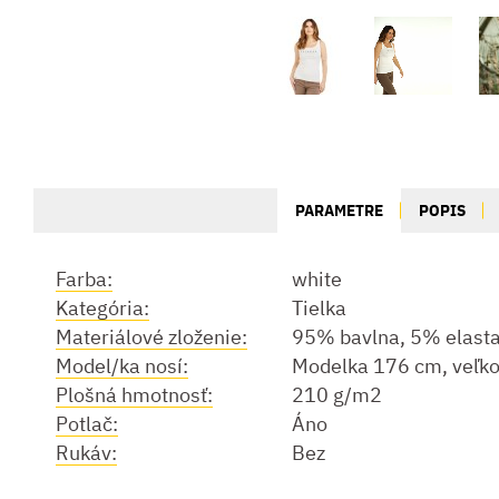
PARAMETRE
POPIS
Farba:
white
Kategória:
Tielka
Materiálové zloženie:
95% bavlna, 5% elast
Model/ka nosí:
Modelka 176 cm, veľko
Plošná hmotnosť:
210 g/m2
Potlač:
Áno
Rukáv:
Bez