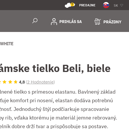
7
PREDAJNE
SK
PRIHLÁS SA
PRÁZDNY
 WHITE
ámske tielko Beli, biele
(
2 Hodnotenie
)
4,8
lnené tielko s prímesou elastanu. Bavlnený základ
sťuje komfort pri nosení, elastan dodáva potrebnú
žnosť. Jednoduchý štýl podčiarkuje spracovanie
by rib, vďaka ktorému je materiál jemne rebrovaný.
lník dobre drží tvar a prispôsobuje sa postave.