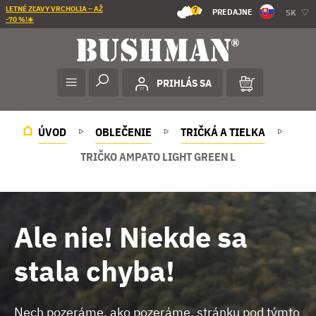
LETNÉ ZĽAVY VRCHOLIA – AŽ
7
PREDAJNE
SK
-70 %!☀️
PRIHLÁS SA
ÚVOD
OBLEČENIE
TRIČKÁ A TIELKA
TRIČKO AMPATO LIGHT GREEN L
Ale nie! Niekde sa
stala chyba!
Nech pozeráme, ako pozeráme, stránku pod týmto