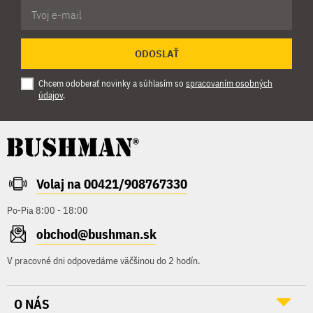
ODOSLAŤ
Chcem odoberať novinky a súhlasím so
spracovaním osobných
údajov
.
Volaj na 00421/908767330
Po-Pia 8:00 - 18:00
obchod@bushman.sk
V pracovné dni odpovedáme väčšinou do 2 hodín.
O NÁS