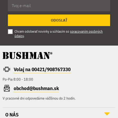
ODOSLAŤ
Chcem odoberať novinky a súhlasím so
spracovaním osobných
údajov
.
Volaj na 00421/908767330
Po-Pia 8:00 - 18:00
obchod@bushman.sk
V pracovné dni odpovedáme väčšinou do 2 hodín.
O NÁS