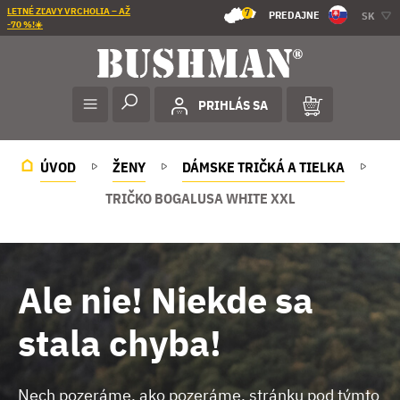
LETNÉ ZĽAVY VRCHOLIA – AŽ
7
PREDAJNE
SK
-70 %!☀️
PRIHLÁS SA
ÚVOD
ŽENY
DÁMSKE TRIČKÁ A TIELKA
TRIČKO BOGALUSA WHITE XXL
Ale nie! Niekde sa
stala chyba!
Nech pozeráme, ako pozeráme, stránku pod týmto