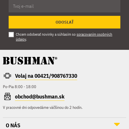
ODOSLAŤ
Chcem odoberať novinky a súhlasím so
spracovaním osobných
údajov
.
Volaj na 00421/908767330
Po-Pia 8:00 - 18:00
obchod@bushman.sk
V pracovné dni odpovedáme väčšinou do 2 hodín.
O NÁS