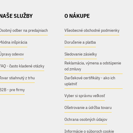
NAŠE SLUŽBY
O NÁKUPE
Osobný odber na predajniach
Všeobecné obchodné podmienky
Módna inšpirácia
Doručenie a platba
Úpravy odevov
Sledovanie zásielky
Reklamácia, výmena a odstúpenie
FAQ - často kladené otázky
od zmluvy
Tovar stiahnutý z trhu
Darčekové certifikáty - ako ich
uplatniť
B2B - pre firmy
Vyber si správnu veľkosť
Ošetrovanie a údržba tovaru
Ochrana osobných údajov
Informácie o súboroch cookie