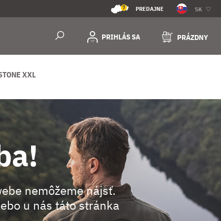
7
PREDAJNE
SK
PRIHLÁS SA
PRÁZDNY
STONE XXL
ba!
webe nemôžeme nájsť.
ebo u nás táto stránka