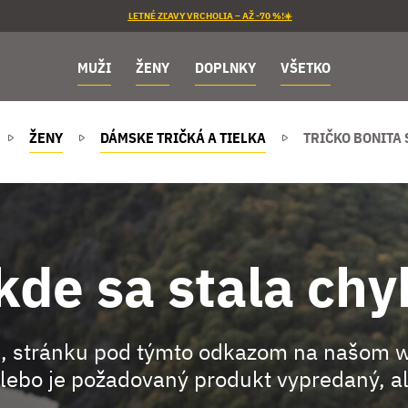
LETNÉ ZĽAVY VRCHOLIA – AŽ -70 %!☀️
MUŽI
ŽENY
DOPLNKY
VŠETKO
ŽENY
DÁMSKE TRIČKÁ A TIELKA
TRIČKO BONITA 
kde sa stala chy
, stránku pod týmto odkazom na našom 
lebo je požadovaný produkt vypredaný, al