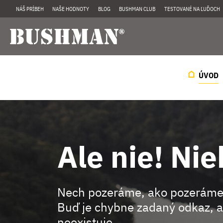
NÁŠ PRÍBEH
NAŠE HODNOTY
BLOG
BUSHMAN CLUB
TESTOVANÉ NA ĽUĎOCH
ÚVOD
Ale nie! Nie
Nech pozeráme, ako pozeráme
Buď je chybne zadaný odkaz, a
neexistuje.