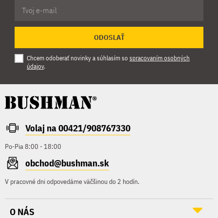
ODOSLAŤ
Chcem odoberať novinky a súhlasím so
spracovaním osobných
údajov
.
Volaj na 00421/908767330
Po-Pia 8:00 - 18:00
obchod@bushman.sk
V pracovné dni odpovedáme väčšinou do 2 hodín.
O NÁS