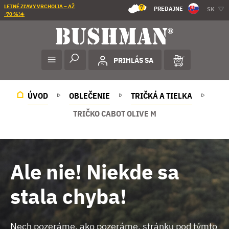
LETNÉ ZĽAVY VRCHOLIA – AŽ
7
PREDAJNE
SK
-70 %!☀️
PRIHLÁS SA
ÚVOD
OBLEČENIE
TRIČKÁ A TIELKA
TRIČKO CABOT OLIVE M
Ale nie! Niekde sa
stala chyba!
Nech pozeráme, ako pozeráme, stránku pod týmto