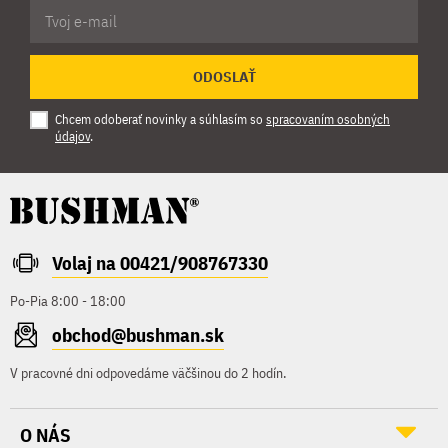
ODOSLAŤ
Chcem odoberať novinky a súhlasím so
spracovaním osobných
údajov
.
Volaj na 00421/908767330
Po-Pia 8:00 - 18:00
obchod@bushman.sk
V pracovné dni odpovedáme väčšinou do 2 hodín.
O NÁS