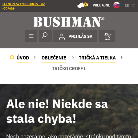
LETNÉ ZĽAVY VRCHOLIA – AŽ
7
PREDAJNE
SK
-70 %!☀️
PRIHLÁS SA
ÚVOD
OBLEČENIE
TRIČKÁ A TIELKA
TRIČKO CROFF L
Ale nie! Niekde sa
stala chyba!
Nech pozeráme, ako pozeráme, stránku pod týmto