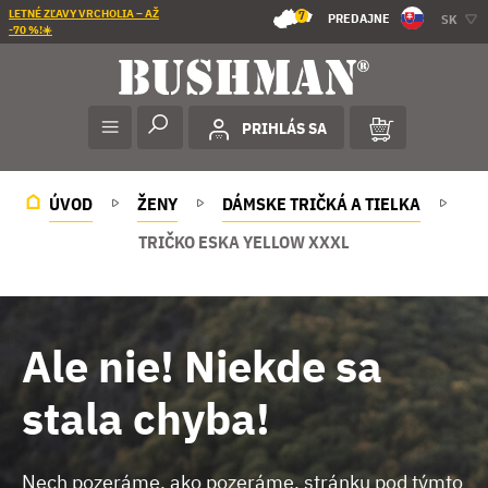
LETNÉ ZĽAVY VRCHOLIA – AŽ
7
PREDAJNE
SK
-70 %!☀️
PRIHLÁS SA
ÚVOD
ŽENY
DÁMSKE TRIČKÁ A TIELKA
TRIČKO ESKA YELLOW XXXL
Ale nie! Niekde sa
stala chyba!
Nech pozeráme, ako pozeráme, stránku pod týmto