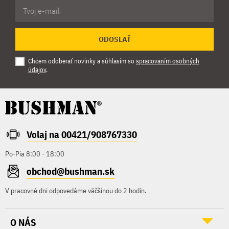
ODOSLAŤ
Chcem odoberať novinky a súhlasím so
spracovaním osobných
údajov
.
Volaj na 00421/908767330
Po-Pia 8:00 - 18:00
obchod@bushman.sk
V pracovné dni odpovedáme väčšinou do 2 hodín.
O NÁS