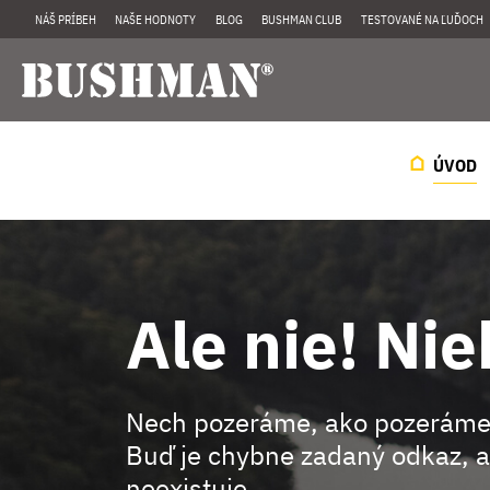
NÁŠ PRÍBEH
NAŠE HODNOTY
BLOG
BUSHMAN CLUB
TESTOVANÉ NA ĽUĎOCH
ÚVOD
Ale nie! Nie
Nech pozeráme, ako pozeráme
Buď je chybne zadaný odkaz, a
neexistuje.