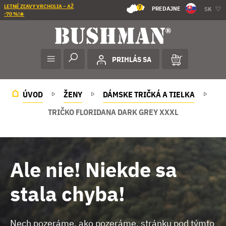
LETNÉ ZĽAVY VRCHOLIA – AŽ
7
PREDAJNE
SK
-70 %!☀️
PRIHLÁS SA
ÚVOD
ŽENY
DÁMSKE TRIČKÁ A TIELKA
TRIČKO FLORIDANA DARK GREY XXXL
Ale nie! Niekde sa
stala chyba!
Nech pozeráme, ako pozeráme, stránku pod týmto