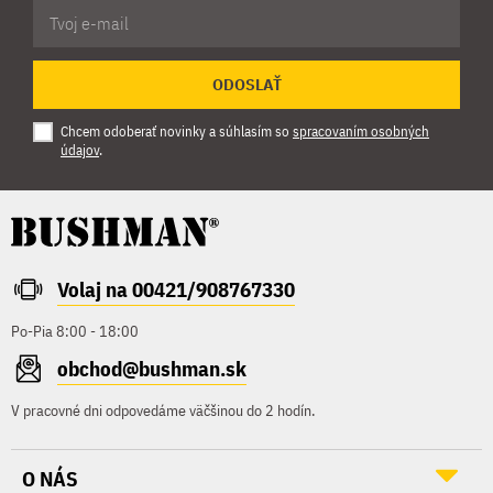
ODOSLAŤ
Chcem odoberať novinky a súhlasím so
spracovaním osobných
údajov
.
Volaj na 00421/908767330
Po-Pia 8:00 - 18:00
obchod@bushman.sk
V pracovné dni odpovedáme väčšinou do 2 hodín.
O NÁS