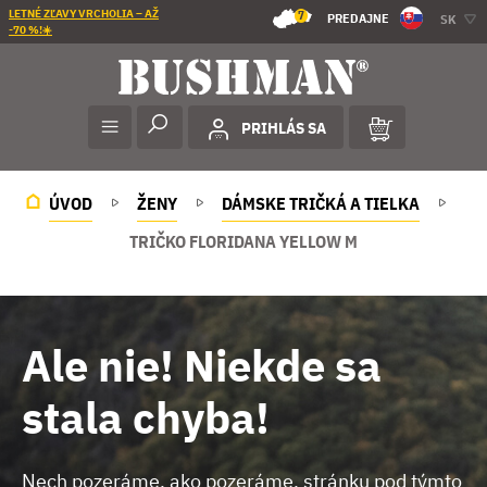
LETNÉ ZĽAVY VRCHOLIA – AŽ
7
PREDAJNE
SK
-70 %!☀️
PRIHLÁS SA
ÚVOD
ŽENY
DÁMSKE TRIČKÁ A TIELKA
TRIČKO FLORIDANA YELLOW M
Ale nie! Niekde sa
stala chyba!
Nech pozeráme, ako pozeráme, stránku pod týmto