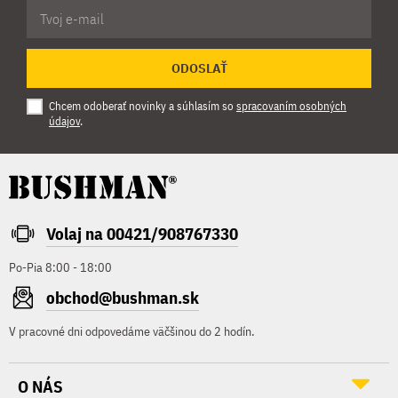
ODOSLAŤ
Chcem odoberať novinky a súhlasím so
spracovaním osobných
údajov
.
Volaj na 00421/908767330
Po-Pia 8:00 - 18:00
obchod@bushman.sk
V pracovné dni odpovedáme väčšinou do 2 hodín.
O NÁS