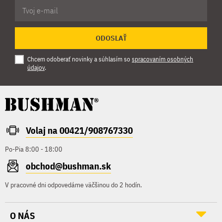
ODOSLAŤ
Chcem odoberať novinky a súhlasím so
spracovaním osobných
údajov
.
Volaj na 00421/908767330
Po-Pia 8:00 - 18:00
obchod@bushman.sk
V pracovné dni odpovedáme väčšinou do 2 hodín.
O NÁS