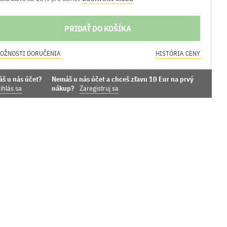
PRIDAŤ DO KOŠÍKA
OŽNOSTI DORUČENIA
HISTÓRIA CENY
áš u nás účet?
Nemáš u nás účet a chceš zľavu 10 Eur na prvý
ihlás sa
nákup?
Zaregistruj sa