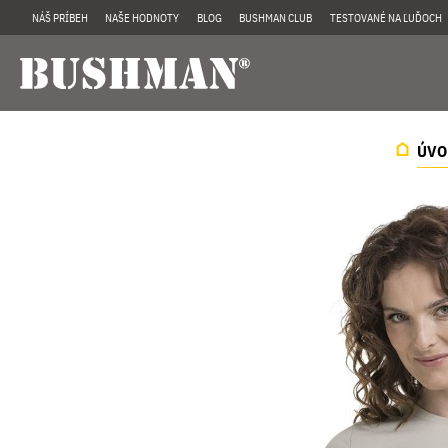
NÁŠ PRÍBEH
NAŠE HODNOTY
BLOG
BUSHMAN CLUB
TESTOVANÉ NA ĽUĎOCH
ÚVO