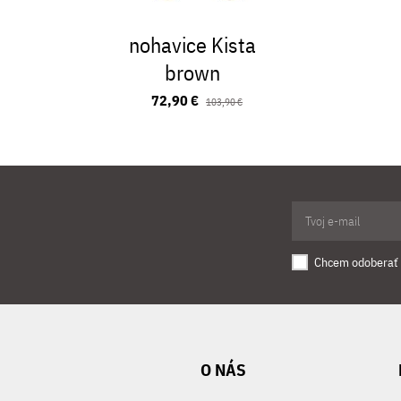
nohavice Kista
brown
72,90 €
103,90 €
Chcem odoberať 
O NÁS