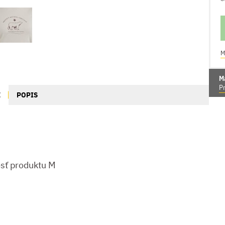
M
M
Pr
E
POPIS
sť produktu M