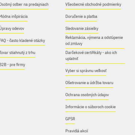
Osobný odber na predajniach
Všeobecné obchodné podmienky
Módna inšpirácia
Doručenie a platba
Úpravy odevov
Sledovanie zásielky
Reklamácia, výmena a odstúpenie
FAQ - často kladené otázky
od zmluvy
Tovar stiahnutý z trhu
Darčekové certifikáty - ako ich
uplatniť
B2B - pre firmy
Vyber si správnu veľkosť
Ošetrovanie a údržba tovaru
Ochrana osobných údajov
Informácie o súboroch cookie
GPSR
Pravidlá akcií