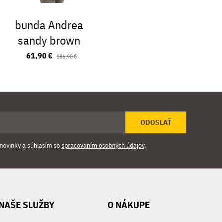
bunda Andrea
šál Arena
sandy brown
bro
61,90 €
24,90
186,90 €
ODOSLAŤ
novinky a súhlasím so
spracovaním osobných údajov
.
NAŠE SLUŽBY
O NÁKUPE