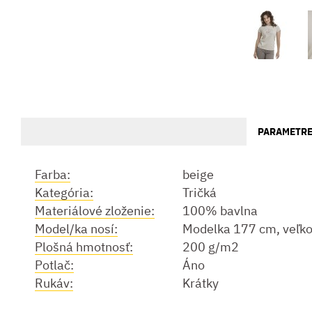
PARAMETR
Farba:
beige
Kategória:
Tričká
Materiálové zloženie:
100% bavlna
Model/ka nosí:
Modelka 177 cm, veľko
Plošná hmotnosť:
200 g/m2
Potlač:
Áno
Rukáv:
Krátky