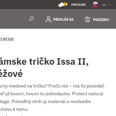
7
PREDAJNE
SK
PRIHLÁS SA
PRÁZDNY
II BEIGE
ámske tričko Issa II,
éžové
árny medveď na tričku? Prečo nie – má čo povedať.
ď už hovorí, hovorí to jednoducho: Protect natural
itage. Pohodlný strih aj materiál a medvedie
olstvo k tomu.