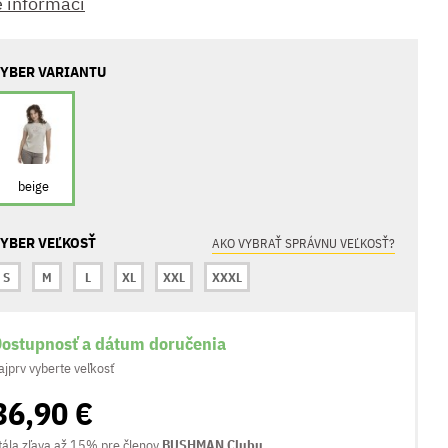
e informací
YBER VARIANTU
beige
YBER VEĽKOSŤ
AKO VYBRAŤ SPRÁVNU VEĽKOSŤ?
S
M
L
XL
XXL
XXXL
ostupnosť a dátum doručenia
ajprv vyberte veľkosť
36,90 €
tála zľava až 15% pre členov
BUSHMAN Clubu