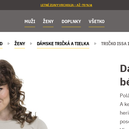
LETNÉ ZĽAVY VRCHOLIA – AŽ -70 %!☀️
MUŽI
ŽENY
DOPLNKY
VŠETKO
D
ŽENY
DÁMSKE TRIČKÁ A TIELKA
TRIČKO ISSA 
D
b
Pol
A ke
her
pos