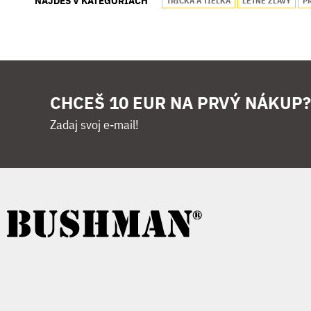
NÁJDEŠ V KATEGÓRIACH
TRIČKÁ A TIELKA
LETNÉ ZĽAVY
P
CHCEŠ 10 EUR NA PRVÝ NÁKUP?
Zadaj svoj e-mail!