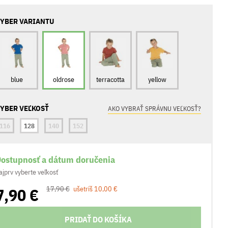
YBER VARIANTU
blue
oldrose
terracotta
yellow
YBER VEĽKOSŤ
AKO VYBRAŤ SPRÁVNU VEĽKOSŤ?
116
128
140
152
ostupnosť a dátum doručenia
ajprv vyberte veľkosť
7,90 €
17,90 €
ušetríš 10,00 €
PRIDAŤ DO KOŠÍKA