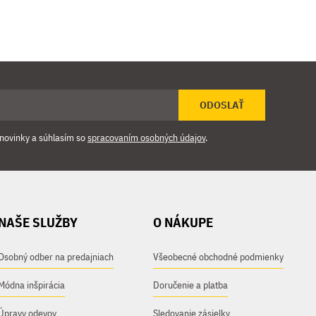
ODOSLAŤ
novinky a súhlasím so
spracovaním osobných údajov
.
NAŠE SLUŽBY
O NÁKUPE
Osobný odber na predajniach
Všeobecné obchodné podmienky
Módna inšpirácia
Doručenie a platba
Úpravy odevov
Sledovanie zásielky