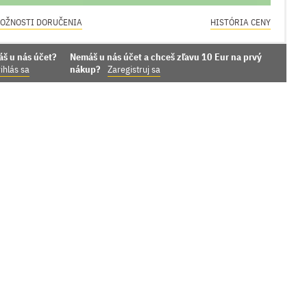
OŽNOSTI DORUČENIA
HISTÓRIA CENY
áš u nás účet?
Nemáš u nás účet a chceš zľavu 10 Eur na prvý
ihlás sa
nákup?
Zaregistruj sa