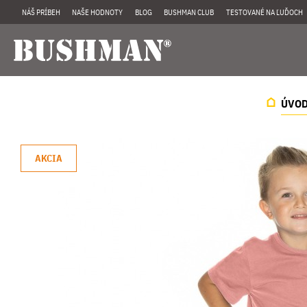
NÁŠ PRÍBEH
NAŠE HODNOTY
BLOG
BUSHMAN CLUB
TESTOVANÉ NA ĽUĎOCH
ÚVO
AKCIA