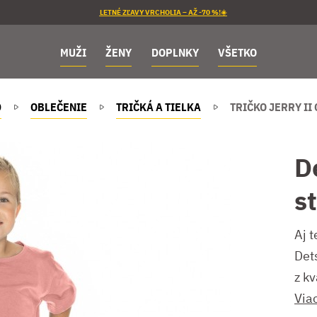
LETNÉ ZĽAVY VRCHOLIA – AŽ -70 %!☀️
MUŽI
ŽENY
DOPLNKY
VŠETKO
D
OBLEČENIE
TRIČKÁ A TIELKA
TRIČKO JERRY II
D
s
Aj 
Det
z k
Via