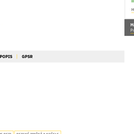
M
M
Pr
POPIS
GPSR