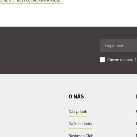
RE DETI
DETSKÉ TRIČKÁ A KOŠELE
Chcem odoberať 
O NÁS
Náš príbeh
Naše hodnoty
Bushman Club