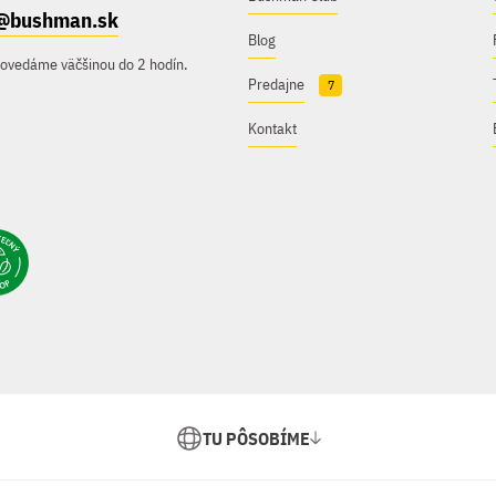
@bushman.sk
Blog
povedáme väčšinou do 2 hodín.
Predajne
7
Kontakt
TU PÔSOBÍME