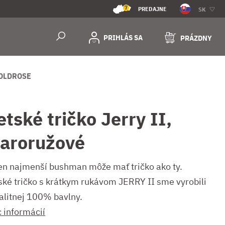
7
PREDAJNE
SK
PRIHLÁS SA
PRÁZDNY
 OLDROSE
etské tričko Jerry II,
taroružové
ten najmenší bushman môže mať tričko ako ty.
ské tričko s krátkym rukávom JERRY II sme vyrobili
valitnej 100% bavlny.
c informácií