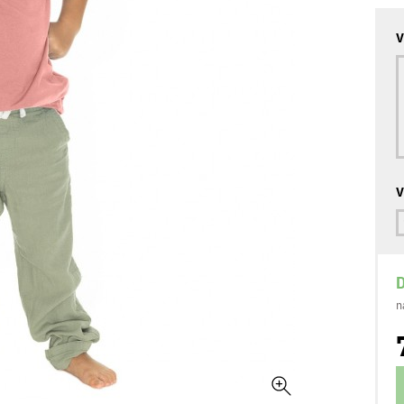
V
V
D
n