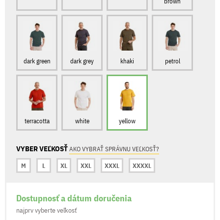
brown
dark green
dark grey
khaki
petrol
terracotta
white
yellow
VYBER VEĽKOSŤ
AKO VYBRAŤ SPRÁVNU VEĽKOSŤ?
M
L
XL
XXL
XXXL
XXXXL
Dostupnosť a dátum doručenia
najprv vyberte veľkosť