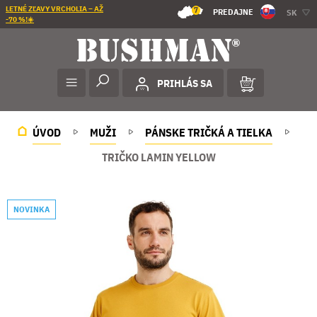
LETNÉ ZĽAVY VRCHOLIA – AŽ
7
PREDAJNE
SK
-70 %!☀️
PRIHLÁS SA
ÚVOD
MUŽI
PÁNSKE TRIČKÁ A TIELKA
TRIČKO LAMIN YELLOW
NOVINKA