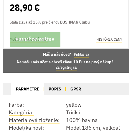
28,90 €
Stála zľava až 15% pre členov
BUSHMAN Clubu
PRIDAŤ DO KOŠÍKA
MOŽNOSTI DORUČENIA
HISTÓRIA CENY
Máš u nás účet?
Prihlás sa
Nemáš u nás účet a chceš zľavu 10 Eur na prvý nákup?
Zaregistruj sa
PARAMETRE
POPIS
GPSR
Farba:
yellow
Kategória:
Tričká
Materiálové zloženie:
100% bavlna
Model/ka nosí:
Model 186 cm, veľkosť