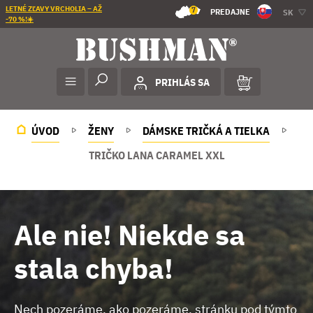
LETNÉ ZĽAVY VRCHOLIA – AŽ
7
PREDAJNE
SK
-70 %!☀️
PRIHLÁS SA
ÚVOD
ŽENY
DÁMSKE TRIČKÁ A TIELKA
TRIČKO LANA CARAMEL XXL
Ale nie! Niekde sa
stala chyba!
Nech pozeráme, ako pozeráme, stránku pod týmto