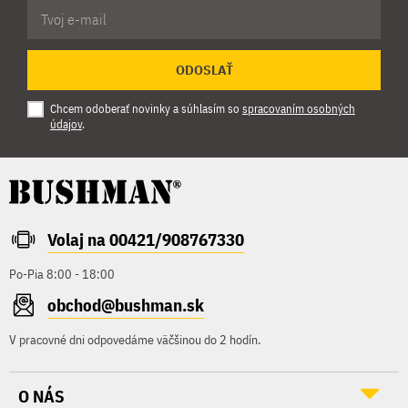
ODOSLAŤ
Chcem odoberať novinky a súhlasím so
spracovaním osobných
údajov
.
Volaj na 00421/908767330
Po-Pia 8:00 - 18:00
obchod@bushman.sk
V pracovné dni odpovedáme väčšinou do 2 hodín.
O NÁS