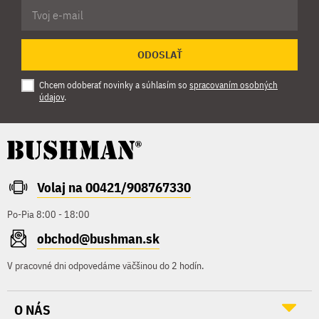
ODOSLAŤ
Chcem odoberať novinky a súhlasím so
spracovaním osobných
údajov
.
Volaj na 00421/908767330
Po-Pia 8:00 - 18:00
obchod@bushman.sk
V pracovné dni odpovedáme väčšinou do 2 hodín.
O NÁS