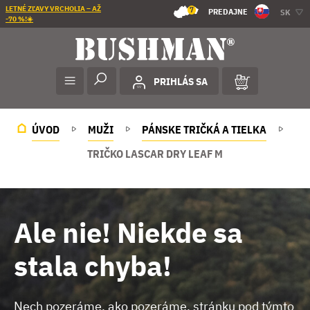
LETNÉ ZĽAVY VRCHOLIA – AŽ
7
PREDAJNE
SK
-70 %!☀️
PRIHLÁS SA
ÚVOD
MUŽI
PÁNSKE TRIČKÁ A TIELKA
TRIČKO LASCAR DRY LEAF M
Ale nie! Niekde sa
stala chyba!
Nech pozeráme, ako pozeráme, stránku pod týmto