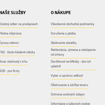
NAŠE SLUŽBY
O NÁKUPE
Osobný odber na predajniach
Všeobecné obchodné podmienky
Módna inšpirácia
Doručenie a platba
Úpravy odevov
Sledovanie zásielky
Reklamácia, výmena a odstúpenie
FAQ - často kladené otázky
od zmluvy
Tovar stiahnutý z trhu
Darčekové certifikáty - ako ich
uplatniť
B2B - pre firmy
Vyber si správnu veľkosť
Ošetrovanie a údržba tovaru
Ochrana osobných údajov
Informácie o súboroch cookie