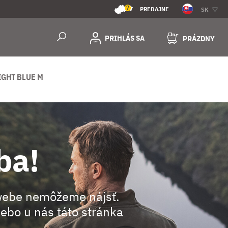
7
PREDAJNE
SK
PRIHLÁS SA
PRÁZDNY
IGHT BLUE M
ba!
webe nemôžeme nájsť.
ebo u nás táto stránka