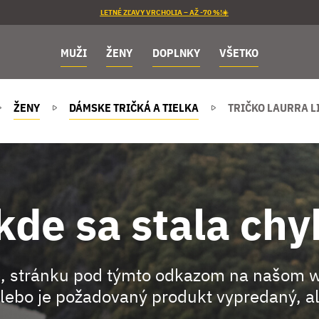
LETNÉ ZĽAVY VRCHOLIA – AŽ -70 %!☀️
MUŽI
ŽENY
DOPLNKY
VŠETKO
ŽENY
DÁMSKE TRIČKÁ A TIELKA
TRIČKO LAURRA L
kde sa stala chy
, stránku pod týmto odkazom na našom 
lebo je požadovaný produkt vypredaný, al