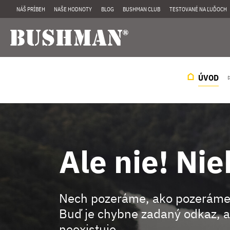
NÁŠ PRÍBEH
NAŠE HODNOTY
BLOG
BUSHMAN CLUB
TESTOVANÉ NA ĽUĎOCH
ÚVOD
Ale nie! Nie
Nech pozeráme, ako pozeráme
Buď je chybne zadaný odkaz, a
neexistuje.