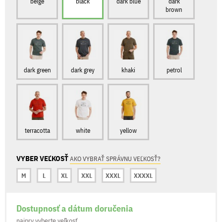
beige
black
dark blue
dark
brown
dark green
dark grey
khaki
petrol
terracotta
white
yellow
VYBER VEĽKOSŤ
AKO VYBRAŤ SPRÁVNU VEĽKOSŤ?
M
L
XL
XXL
XXXL
XXXXL
Dostupnosť a dátum doručenia
najprv vyberte veľkosť