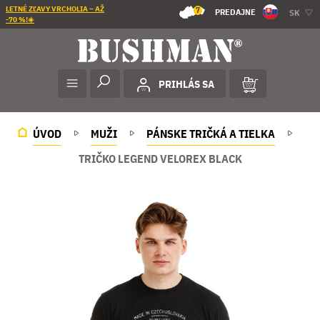
LETNÉ ZĽAVY VRCHOLIA – AŽ
7
PREDAJNE
SK
-70 %!☀️
PRIHLÁS SA
ÚVOD
MUŽI
PÁNSKE TRIČKÁ A TIELKA
TRIČKO LEGEND VELOREX BLACK