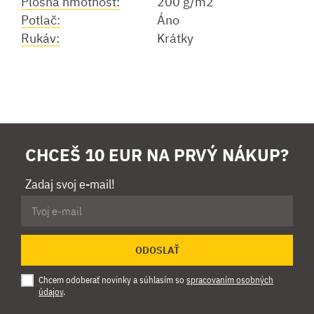
Plošná hmotnosť:
200 g/m2
Potlač:
Áno
Rukáv:
Krátky
CHCEŠ 10 EUR NA PRVÝ NÁKUP?
Zadaj svoj e-mail!
ODOSLAŤ
Chcem odoberať novinky a súhlasím so
spracovaním osobných
údajov
.