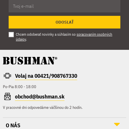
ODOSLAŤ
Chcem odoberať novinky a súhlasím so
spracovaním osobných
údajov
.
Volaj na 00421/908767330
Po-Pia 8:00 - 18:00
obchod@bushman.sk
V pracovné dni odpovedáme väčšinou do 2 hodín.
O NÁS