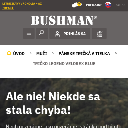
LETNÉ ZĽAVY VRCHOLIA – AŽ
7
PREDAJNE
SK
-70 %!☀️
PRIHLÁS SA
ÚVOD
MUŽI
PÁNSKE TRIČKÁ A TIELKA
TRIČKO LEGEND VELOREX BLUE
Ale nie! Niekde sa
stala chyba!
Nech pozeráme, ako pozeráme, stránku pod týmto