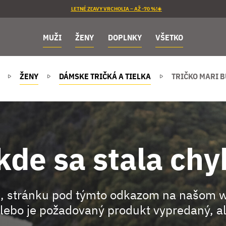
LETNÉ ZĽAVY VRCHOLIA – AŽ -70 %!☀️
MUŽI
ŽENY
DOPLNKY
VŠETKO
ŽENY
DÁMSKE TRIČKÁ A TIELKA
TRIČKO MARI 
kde sa stala chy
, stránku pod týmto odkazom na našom 
lebo je požadovaný produkt vypredaný, al