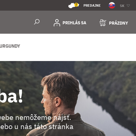
7
PREDAJNE
SK
PRIHLÁS SA
PRÁZDNY
BURGUNDY
ba!
webe nemôžeme nájsť.
ebo u nás táto stránka