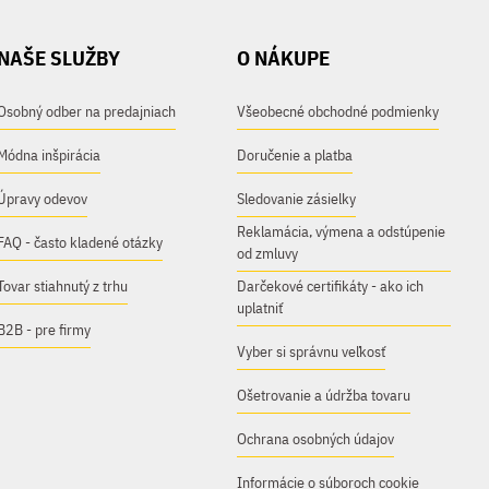
NAŠE SLUŽBY
O NÁKUPE
Osobný odber na predajniach
Všeobecné obchodné podmienky
Módna inšpirácia
Doručenie a platba
Úpravy odevov
Sledovanie zásielky
Reklamácia, výmena a odstúpenie
FAQ - často kladené otázky
od zmluvy
Tovar stiahnutý z trhu
Darčekové certifikáty - ako ich
uplatniť
B2B - pre firmy
Vyber si správnu veľkosť
Ošetrovanie a údržba tovaru
Ochrana osobných údajov
Informácie o súboroch cookie