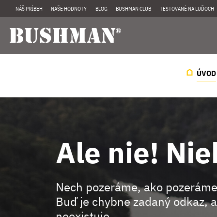
NÁŠ PRÍBEH
NAŠE HODNOTY
BLOG
BUSHMAN CLUB
TESTOVANÉ NA ĽUĎOCH
ÚVOD
Ale nie! Nie
Nech pozeráme, ako pozeráme
Buď je chybne zadaný odkaz, a
neexistuje.