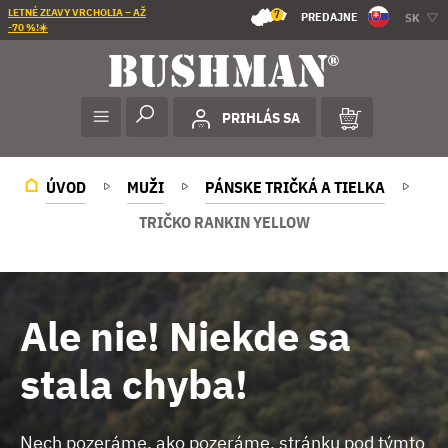
LETNÉ ZĽAVY VRCHOLIA – AŽ
7
PREDAJNE
SK
-70 %!☀️
PRIHLÁS SA
ÚVOD
MUŽI
PÁNSKE TRIČKÁ A TIELKA
TRIČKO RANKIN YELLOW
Ale nie! Niekde sa
stala chyba!
Nech pozeráme, ako pozeráme, stránku pod týmto