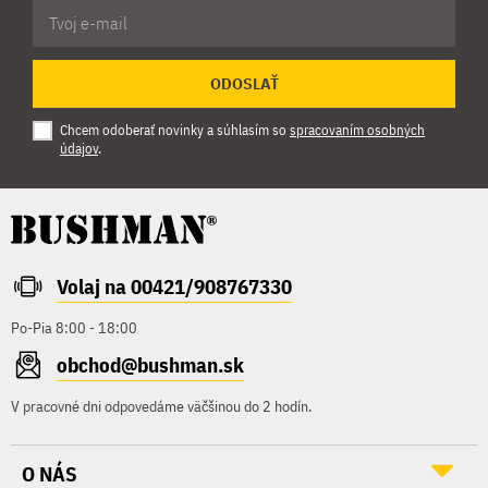
ODOSLAŤ
Chcem odoberať novinky a súhlasím so
spracovaním osobných
údajov
.
Volaj na 00421/908767330
Po-Pia 8:00 - 18:00
obchod@bushman.sk
V pracovné dni odpovedáme väčšinou do 2 hodín.
O NÁS