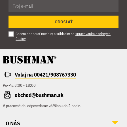
ODOSLAŤ
Chcem odoberať novinky a súhlasím so
spracovaním osobných
údajov
.
Volaj na 00421/908767330
Po-Pia 8:00 - 18:00
obchod@bushman.sk
V pracovné dni odpovedáme väčšinou do 2 hodín.
O NÁS