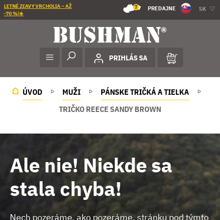
LETNÉ ZĽAVY VRCHOLIA – AŽ
7
PREDAJNE
SK
-70 %!☀️
PRIHLÁS SA
ÚVOD
MUŽI
PÁNSKE TRIČKÁ A TIELKA
TRIČKO REECE SANDY BROWN
Ale nie! Niekde sa
stala chyba!
Nech pozeráme, ako pozeráme, stránku pod týmto