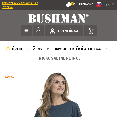
LETNÉ ZĽAVY VRCHOLIA – AŽ
7
PREDAJNE
SK
-70 %!☀️
PRIHLÁS SA
ÚVOD
ŽENY
DÁMSKE TRIČKÁ A TIELKA
TRIČKO SABINE PETROL
AKCIA