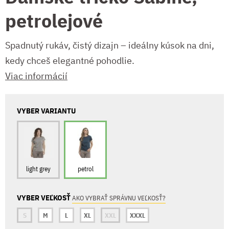
petrolejové
Spadnutý rukáv, čistý dizajn – ideálny kúsok na dni,
kedy chceš elegantné pohodlie.
Viac informácií
VYBER VARIANTU
light grey
petrol
VYBER VEĽKOSŤ
AKO VYBRAŤ SPRÁVNU VEĽKOSŤ?
S
M
L
XL
XXL
XXXL