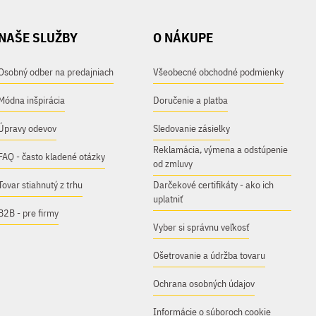
NAŠE SLUŽBY
O NÁKUPE
Osobný odber na predajniach
Všeobecné obchodné podmienky
Módna inšpirácia
Doručenie a platba
Úpravy odevov
Sledovanie zásielky
Reklamácia, výmena a odstúpenie
FAQ - často kladené otázky
od zmluvy
Tovar stiahnutý z trhu
Darčekové certifikáty - ako ich
uplatniť
B2B - pre firmy
Vyber si správnu veľkosť
Ošetrovanie a údržba tovaru
Ochrana osobných údajov
Informácie o súboroch cookie