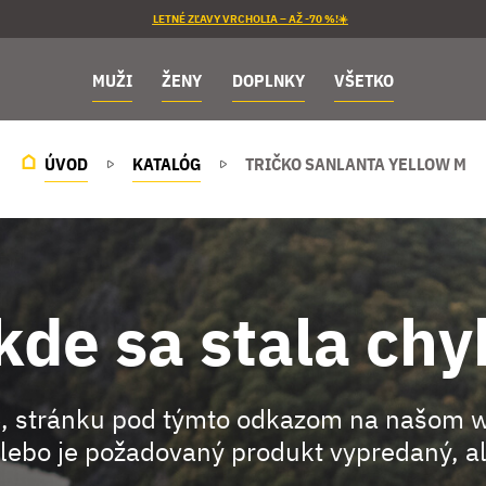
LETNÉ ZĽAVY VRCHOLIA – AŽ -70 %!☀️
MUŽI
ŽENY
DOPLNKY
VŠETKO
ÚVOD
KATALÓG
TRIČKO SANLANTA YELLOW M
kde sa stala chy
, stránku pod týmto odkazom na našom 
lebo je požadovaný produkt vypredaný, al