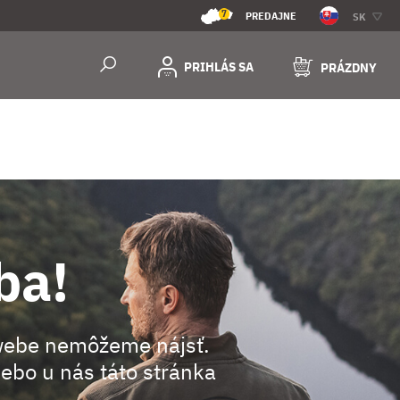
7
PREDAJNE
SK
PRIHLÁS SA
PRÁZDNY
ba!
webe nemôžeme nájsť.
ebo u nás táto stránka