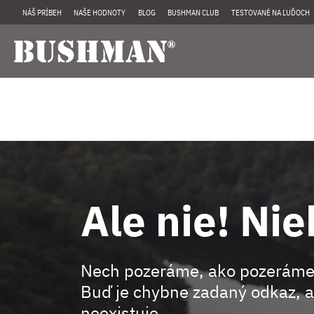
NÁŠ PRÍBEH
NAŠE HODNOTY
BLOG
BUSHMAN CLUB
TESTOVANÉ NA ĽUĎOCH
Ale nie! Nie
Nech pozeráme, ako pozeráme
Buď je chybne zadaný odkaz, a
neexistuje.