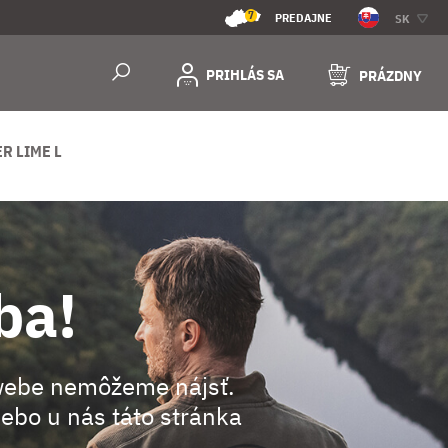
7
PREDAJNE
SK
PRIHLÁS SA
PRÁZDNY
R LIME L
ba!
webe nemôžeme nájsť.
ebo u nás táto stránka