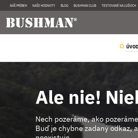
NÁŠ PRÍBEH
NAŠE HODNOTY
BLOG
BUSHMAN CLUB
TESTOVANÉ NA ĽUĎOCH
ÚVO
Ale nie! Nie
Nech pozeráme, ako pozeráme
Buď je chybne zadaný odkaz, a
neexistuje.