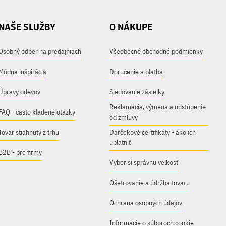
NAŠE SLUŽBY
O NÁKUPE
Osobný odber na predajniach
Všeobecné obchodné podmienky
Módna inšpirácia
Doručenie a platba
Úpravy odevov
Sledovanie zásielky
Reklamácia, výmena a odstúpenie
FAQ - často kladené otázky
od zmluvy
Tovar stiahnutý z trhu
Darčekové certifikáty - ako ich
uplatniť
B2B - pre firmy
Vyber si správnu veľkosť
Ošetrovanie a údržba tovaru
Ochrana osobných údajov
Informácie o súboroch cookie