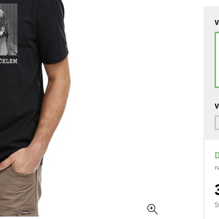
V
V
D
n
S