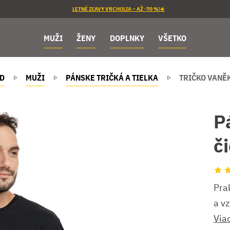
LETNÉ ZĽAVY VRCHOLIA – AŽ -70 %!☀️
MUŽI
ŽENY
DOPLNKY
VŠETKO
D
MUŽI
PÁNSKE TRIČKÁ A TIELKA
TRIČKO VANĚ
P
č
Pra
a v
Via