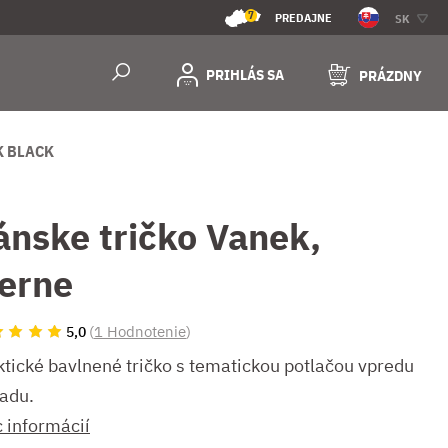
7
PREDAJNE
SK
PRIHLÁS SA
PRÁZDNY
K BLACK
ánske tričko Vanek,
ierne
(
1 Hodnotenie
)
5,0
ktické bavlnené tričko s tematickou potlačou vpredu
zadu.
c informácií