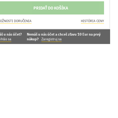
PRIDAŤ DO KOŠÍKA
OŽNOSTI DORUČENIA
HISTÓRIA CENY
áš u nás účet?
Nemáš u nás účet a chceš zľavu 10 Eur na prvý
ihlás sa
nákup?
Zaregistruj sa