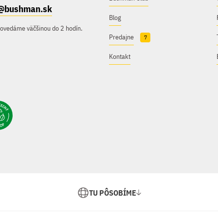
@bushman.sk
Blog
povedáme väčšinou do 2 hodín.
Predajne
7
Kontakt
TU PÔSOBÍME