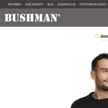
NÁŠ PRÍBEH
NAŠE HODNOTY
BLOG
BUSHMAN CLUB
TESTOVANÉ NA ĽUĎOCH
ÚVO