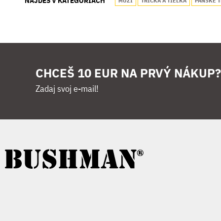
NÁJDEŠ V KATEGÓRIACH
MUŽI
TRIČKÁ A TIELKA
PÁNSKE T
CHCEŠ 10 EUR NA PRVÝ NÁKUP?
Zadaj svoj e-mail!