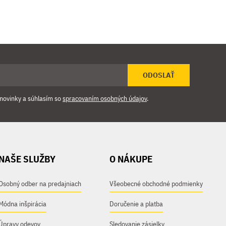
ODOSLAŤ
novinky a súhlasím so
spracovaním osobných údajov
.
NAŠE SLUŽBY
O NÁKUPE
Osobný odber na predajniach
Všeobecné obchodné podmienky
Módna inšpirácia
Doručenie a platba
Úpravy odevov
Sledovanie zásielky