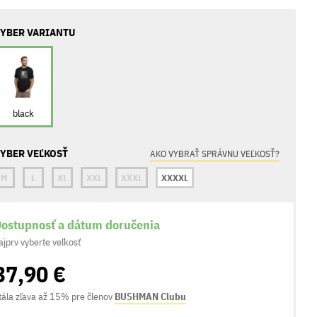
YBER VARIANTU
black
YBER VEĽKOSŤ
AKO VYBRAŤ SPRÁVNU VEĽKOSŤ?
M
L
XL
XXL
XXXL
XXXXL
ostupnosť a dátum doručenia
ajprv vyberte veľkosť
37,90 €
tála zľava až 15% pre členov
BUSHMAN Clubu