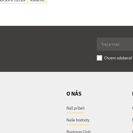
RIČKÁ A TIELKA
KATALÓG
Chcem odoberať 
O NÁS
Náš príbeh
Naše hodnoty
Bushman Club