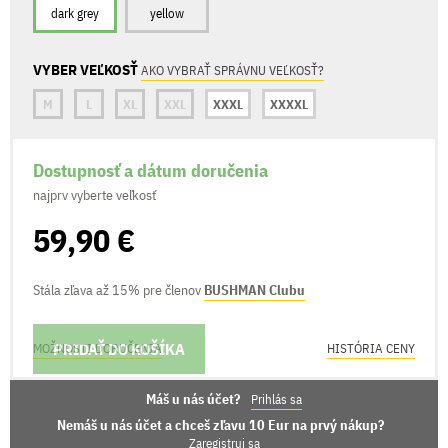
dark grey
yellow
VYBER VEĽKOSŤ
AKO VYBRAŤ SPRÁVNU VEĽKOSŤ?
M
L
XL
XXL
XXXL
XXXXL
Dostupnosť a dátum doručenia
najprv vyberte veľkosť
59,90 €
Stála zľava až 15% pre členov
BUSHMAN Clubu
PRIDAŤ DO KOŠÍKA
MOŽNOSTI DORUČENIA
HISTÓRIA CENY
Máš u nás účet?
Prihlás sa
Nemáš u nás účet a chceš zľavu 10 Eur na prvý nákup?
Zaregistruj sa