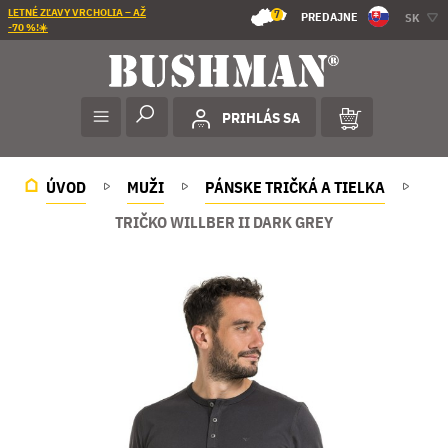
LETNÉ ZĽAVY VRCHOLIA – AŽ
7
PREDAJNE
SK
-70 %!☀️
PRIHLÁS SA
ÚVOD
MUŽI
PÁNSKE TRIČKÁ A TIELKA
TRIČKO WILLBER II DARK GREY