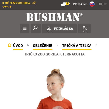
LETNÉ ZĽAVY VRCHOLIA – AŽ
7
PREDAJNE
SK
-70 %!☀️
PRIHLÁS SA
ÚVOD
OBLEČENIE
TRIČKÁ A TIELKA
TRIČKO ZOO GORILA K TERRACOTTA