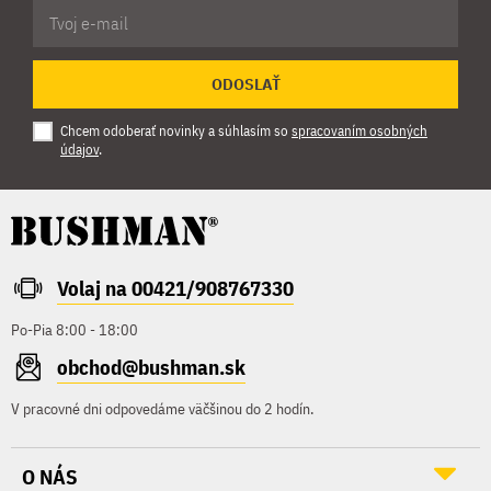
ODOSLAŤ
Chcem odoberať novinky a súhlasím so
spracovaním osobných
údajov
.
Volaj na 00421/908767330
Po-Pia 8:00 - 18:00
obchod@bushman.sk
V pracovné dni odpovedáme väčšinou do 2 hodín.
O NÁS