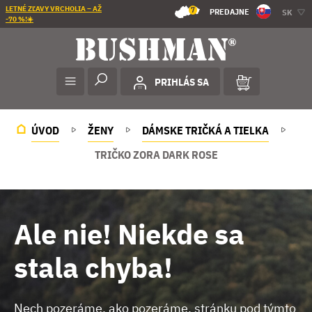
LETNÉ ZĽAVY VRCHOLIA – AŽ
7
PREDAJNE
SK
-70 %!☀️
PRIHLÁS SA
ÚVOD
ŽENY
DÁMSKE TRIČKÁ A TIELKA
TRIČKO ZORA DARK ROSE
Ale nie! Niekde sa
stala chyba!
Nech pozeráme, ako pozeráme, stránku pod týmto