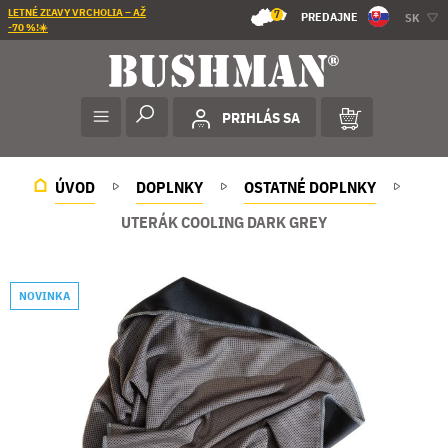
LETNÉ ZĽAVY VRCHOLIA – AŽ
7
PREDAJNE
SK
-70 %!☀️
PRIHLÁS SA
ÚVOD
DOPLNKY
OSTATNÉ DOPLNKY
UTERÁK COOLING DARK GREY
NOVINKA