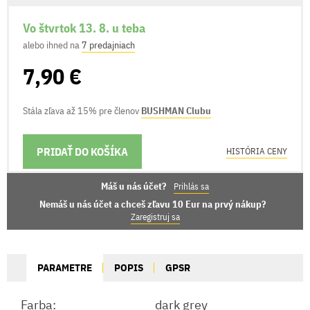
Vo štvrtok 13. 8. u teba
alebo ihned na
7 predajniach
7,90 €
Stála zľava až 15% pre členov
BUSHMAN Clubu
PRIDAŤ DO KOŠÍKA
MOŽNOSTI DORUČENIA
HISTÓRIA CENY
Máš u nás účet?
Prihlás sa
Nemáš u nás účet a chceš zľavu 10 Eur na prvý nákup?
Zaregistruj sa
PARAMETRE
POPIS
GPSR
Farba:
dark grey