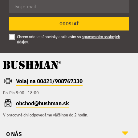
ODOSLAŤ
Chcem odoberať novinky a súhlasím so
spracovaním osobných
údajov
.
Volaj na 00421/908767330
Po-Pia 8:00 - 18:00
obchod@bushman.sk
V pracovné dni odpovedáme väčšinou do 2 hodín.
O NÁS