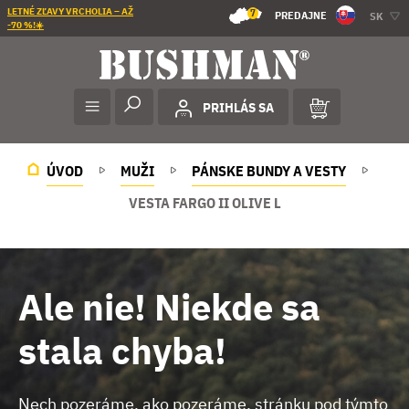
LETNÉ ZĽAVY VRCHOLIA – AŽ
7
PREDAJNE
SK
-70 %!☀️
PRIHLÁS SA
ÚVOD
MUŽI
PÁNSKE BUNDY A VESTY
VESTA FARGO II OLIVE L
Ale nie! Niekde sa
stala chyba!
Nech pozeráme, ako pozeráme, stránku pod týmto